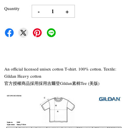
Quantity
-
+
An official licensed unisex cotton T-shirt. 100% cotton. Textile:
Gildan Heavy cotton
官方授權商品採用採用吉爾登Gildan素棉Tee (美版)