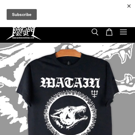
超商取貨付款滿$500免運費
免使用優惠代碼
21
13
28
29
天
小時
分鐘
秒