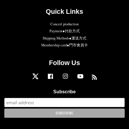
Quick Links
Concert production
Payment●付款方式
Shipping Methods●運送方式
Membership card●門市會員卡
Follow Us
Twitter
Facebook
Instagram
YouTube
RSS
Subscribe