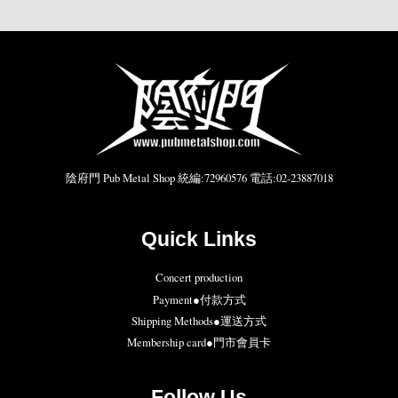
陰府門 Pub Metal Shop 統編:72960576 電話:02-23887018
Quick Links
Concert production
Payment●付款方式
Shipping Methods●運送方式
Membership card●門市會員卡
Follow Us