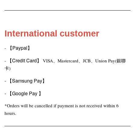
International customer
【
Paypal
】
-
【Credit Card
】
-
VISA、Mastercard、JCB、Union Pay(銀聯
卡)
-
【
Samsung Pay
】
-
【
Google Pay
】
*Orders will be cancelled if payment is not received within 6
hours.