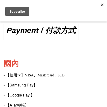
Payment / 付款方式
國內
- 【信用卡】VISA、Mastercard、JCB
【
Samsung Pay
】
-
【
Google Pay
】
-
【
ATM轉帳
】
-