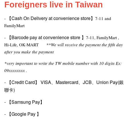
Foreigners live in Taiwan
【
Cash On Delivery at convenience store
】
-
7-11 and
FamilyMart
【
Barcode pay at convenience store
】
-
7-11, FamilyMart ,
Hi-Life, OK‧MART
**We will receive the payment the fifth day
after you make the payment
*very important to write the TW mobile number with 10 digits Ex:
09xxxxxxxx .
-
【Credit Card
】
VISA、Mastercard、JCB、Union Pay(銀
聯卡)
-
【
Samsung Pay
】
-
【
Google Pay
】