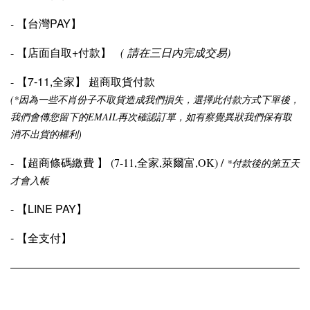
【
台灣PAY
】
-
【
店面自取+付款
】
-
(
請在三日內完成交易
)
【
7-11,全家
】
-
超商取貨付款
(*因為一些不肖份子不取貨造成我們損失，選擇此付款方式下單後，
我們會傳您留下的EMAIL再次確認訂單，如有察覺異狀我們保有取
消不出貨的權利)
【
超商條碼繳費
】
-
(7-11,全家,萊爾富,OK) /
*付款後的第五天
才會入帳
【
LINE PAY
】
-
-
【
全支付
】