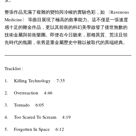
整張作品充滿了複雜的變拍與冷峻的實驗色彩，如 〈Ravenous
Medicine〉 等曲目展現了極高的敘事能力。這不僅是一張速度
感十足的鞭金作品，更以其前衛的科幻美學啟發了後世無數的
技術金屬與前衛樂團。即便在今日聽來，那種異質、荒涼且領
先時代的氛圍，依舊是重金屬歷史中難以被取代的異端經典。
Tracklist :
1.
Killing Technology
7:35
2.
Overreaction
4:46
3.
Tornado
6:05
4.
Too Scared To Scream
4:19
5.
Forgotten In Space
6:12