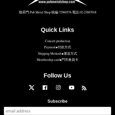
陰府門 Pub Metal Shop 統編:72960576 電話:02-23887018
Quick Links
Concert production
Payment●付款方式
Shipping Methods●運送方式
Membership card●門市會員卡
Follow Us
Twitter
Facebook
Instagram
YouTube
RSS
Subscribe