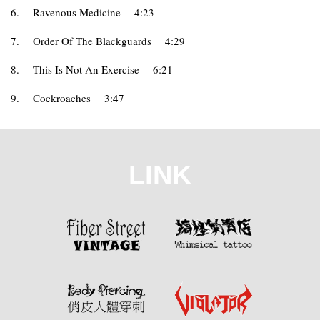
6.
Ravenous Medicine
4:23
7.
Order Of The Blackguards
4:29
8.
This Is Not An Exercise
6:21
9.
Cockroaches
3:47
LINK