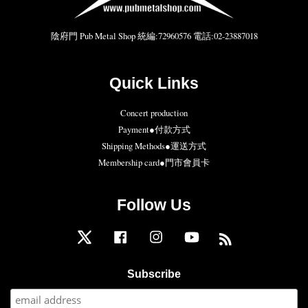
陰府門 Pub Metal Shop 統編:72960576 電話:02-23887018
Quick Links
Concert production
Payment●付款方式
Shipping Methods●運送方式
Membership card●門市會員卡
Follow Us
Twitter
Facebook
Instagram
YouTube
RSS
Subscribe