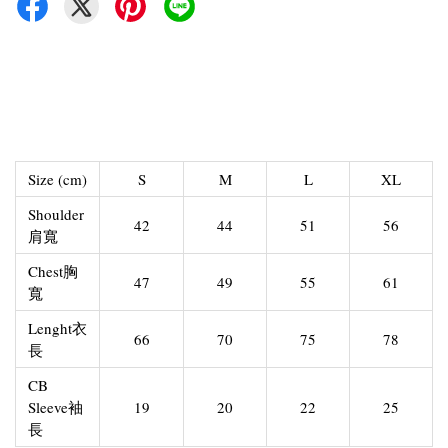
Size (cm)
S
M
L
XL
Shoulder
42
44
51
56
肩寬
Chest胸
47
49
55
61
寬
Lenght衣
66
70
75
78
長
CB
Sleeve袖
19
20
22
25
長