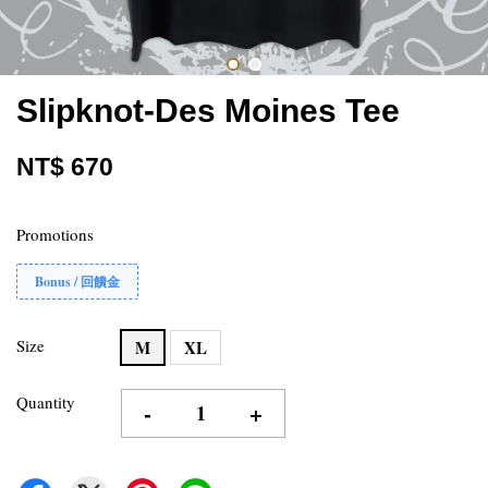
Slipknot-Des Moines Tee
NT$ 670
Promotions
Bonus / 回饋金
Size
M
XL
Quantity
-
+