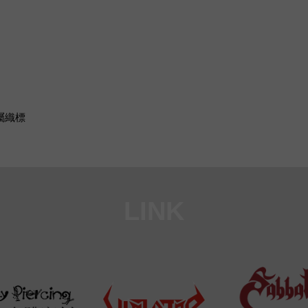
專屬織標
LINK