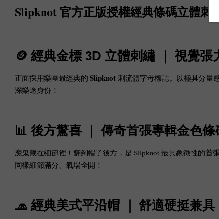
Slipknot 官方正版授權經典條碼立體
🪙 經典金標 3D 立體刺繡 ｜ 視覺
Slipknot
正面採用樂團最經典的
刺流體字母標誌。以極具分量感
深樂迷身份！
📊 後方驚喜 ｜ 傳奇首張專輯金色
首張
魔鬼藏在細節裡！翻到帽子後方，是 Slipknot 最具象徵性的
同樣細節滿分、氣場全開！
🧢 經典美式平沿帽 ｜ 舒適硬挺兼具