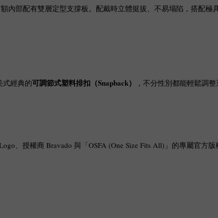
前額內部配有雙層定型支撐板。配戴時立體挺拔、不易塌陷，搭配極
可調節式塑料排扣（Snapback）
美式經典的
，不分性別都能輕鬆調整
o、授權商 Bravado 與「OSFA (One Size Fits All