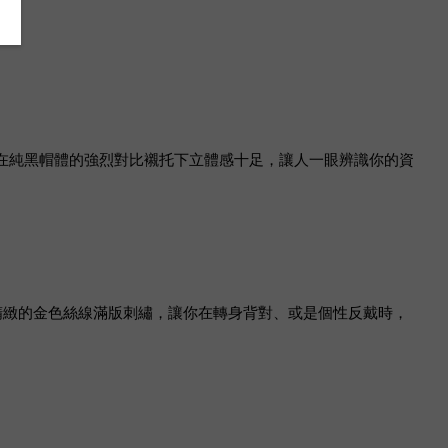
在純黑帽體的強烈對比襯托下立體感十足，讓人一眼辨識你的資
精緻的金色絲線滿版刺繡，讓你在轉身背對、或是個性反戴時，