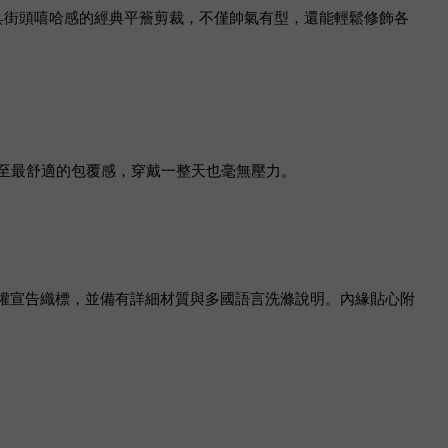
具街頭嘻哈感的經典平簷剪裁，不僅帥氣有型，還能輕鬆修飾各
至最舒適的包覆感，穿戴一整天也毫無壓力。
)」的專屬官方版權宣告織標，並備有詳細材質與多國語言洗滌說明。內緣貼心附