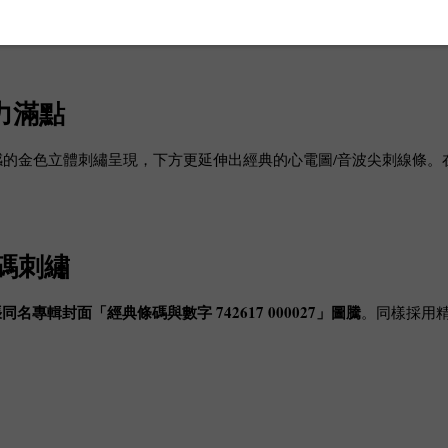
刺繡平沿帽
張力滿點
的金色立體刺繡呈現，下方更延伸出經典的心電圖/音波尖刺線條。
條碼刺繡
同名專輯封面「經典條碼與數字 742617 000027」圖騰
。同樣採用