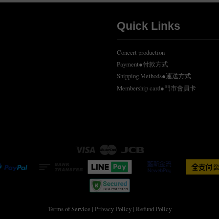
Quick Links
Concert production
Payment●付款方式
Shipping Methods●運送方式
Membership card●門市會員卡
Visa
Master
JCB
Terms of Service
|
Privacy Policy
|
Refund Policy