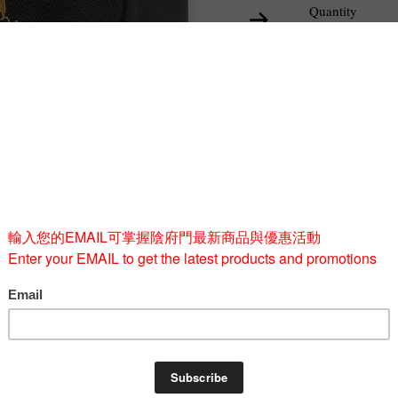
Quantity
-
BUY 
g the 'Barcode' design motif.