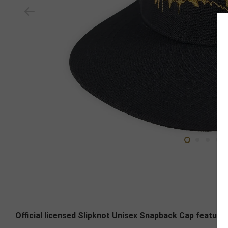
Official licensed Slipknot Unisex Snapback Cap featurin