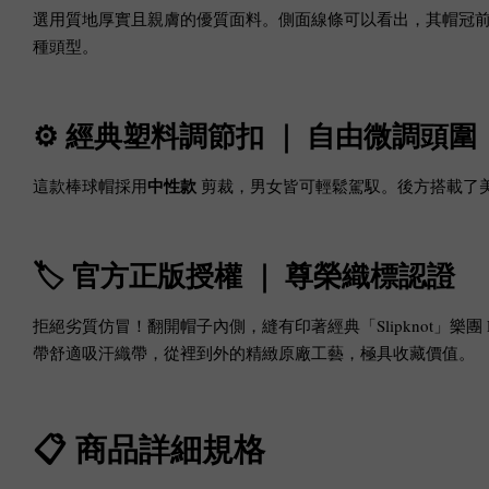
選用質地厚實且親膚的優質面料。側面線條可以看出，其帽冠
種頭型。
⚙️ 經典塑料調節扣 ｜ 自由微調頭圍
中性款
這款棒球帽採用
剪裁，男女皆可輕鬆駕馭。後方搭載了
🏷️ 官方正版授權 ｜ 尊榮織標認證
拒絕劣質仿冒！翻開帽子內側，縫有印著經典「Slipknot」樂團 Log
帶舒適吸汗織帶，從裡到外的精緻原廠工藝，極具收藏價值。
📋 商品詳細規格