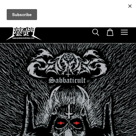
超商取貨付款滿$500免運費
免使用優惠代碼
21
3
12
54
天
小時
分鐘
秒