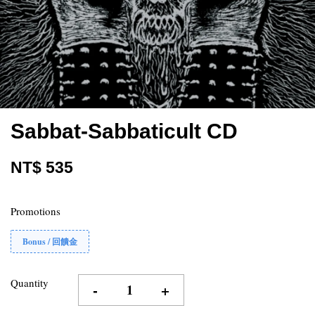
Sabbat-Sabbaticult CD
NT$ 535
Promotions
Bonus / 回饋金
Quantity
-
+