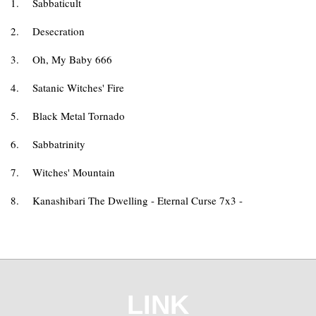
1.
Sabbaticult
2.
Desecration
3.
Oh, My Baby 666
4.
Satanic Witches' Fire
5.
Black Metal Tornado
6.
Sabbatrinity
7.
Witches' Mountain
8.
Kanashibari The Dwelling - Eternal Curse 7x3 -
LINK