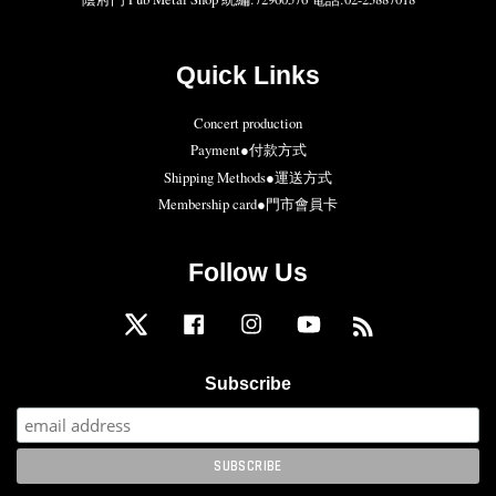
Quick Links
Concert production
Payment●付款方式
Shipping Methods●運送方式
Membership card●門市會員卡
Follow Us
Twitter
Facebook
Instagram
YouTube
RSS
Subscribe