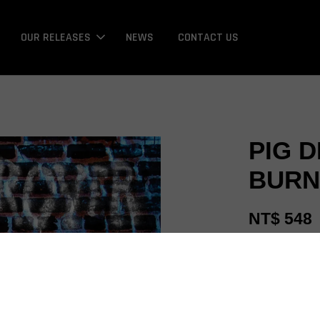
OUR RELEASES
NEWS
CONTACT US
PIG 
BURN
NT$ 548
Promotions
Bonus / 回饋金