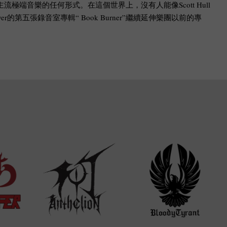
或主流極端音樂的任何形式。在這個世界上，沒有人能像Scott Hull
oyer的第五張錄音室專輯“ Book Burner”繼續延伸樂團以前的專