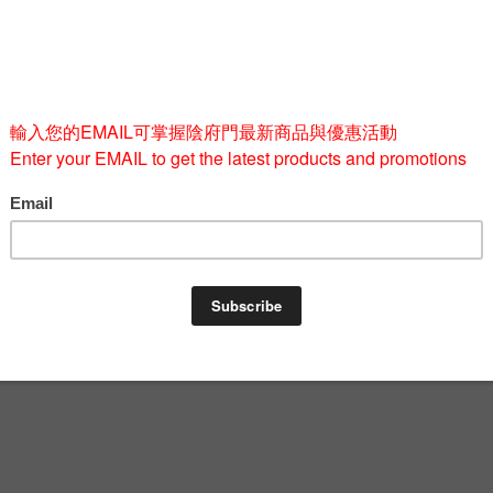
Quantity
-
BUY 