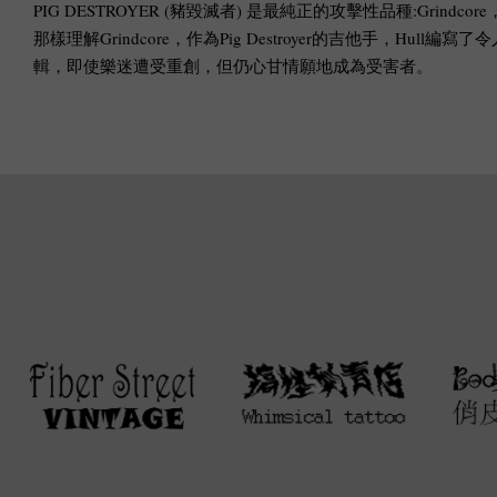
PIG DESTROYER (豬毀滅者) 是最純正的攻擊性品種:Gr
那樣理解Grindcore，作為Pig Destroyer的吉他手，Hull
輯，即使樂迷遭受重創，但仍心甘情願地成為受害者。