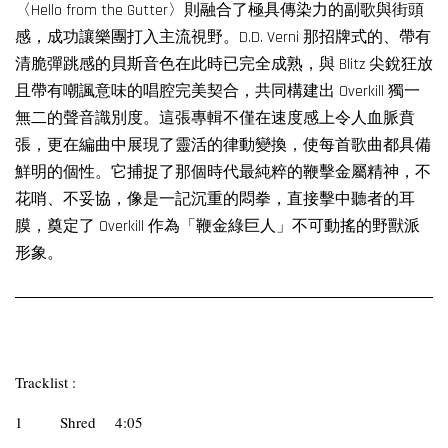
〈Hello from the Gutter〉則融合了極具傳染力的副歌與街頭
感，成功讓樂團打入主流視野。D.D. Verni 那招牌式的、帶有
清脆彈跳感的貝斯音色在此時已完全成熟，與 Blitz 尖銳狂放
且帶有嘲諷意味的唱腔完美契合，共同構建出 Overkill 獨一
無二的聲音識別度。這張專輯不僅在速度感上令人血脈賁
張，更在編曲中展現了靈活的律動變換，使每首歌曲都具備
鮮明的個性。它捕捉了那個時代最純粹的鞭擊金屬精神，不
花哨、不妥協，像是一記沉重的悶拳，直接擊中聽者的耳
膜，奠定了 Overkill 作為「鞭金綠巨人」不可動搖的野獸派
形象。
Tracklist :
1
Shred
4:05