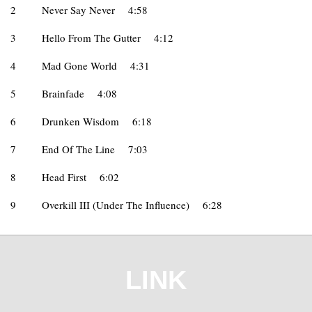
2
Never Say Never
4:58
3
Hello From The Gutter
4:12
4
Mad Gone World
4:31
5
Brainfade
4:08
6
Drunken Wisdom
6:18
7
End Of The Line
7:03
8
Head First
6:02
9
Overkill III (Under The Influence)
6:28
LINK