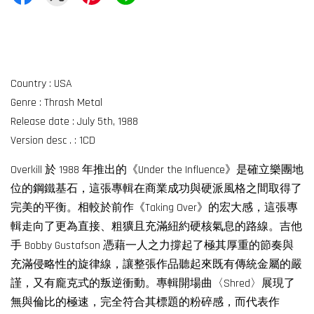
Country : USA
Genre : Thrash Metal
Release date : July 5th, 1988
Version desc . : 1CD
Overkill 於 1988 年推出的《Under the Influence》是確立樂團地
位的鋼鐵基石，這張專輯在商業成功與硬派風格之間取得了
完美的平衡。相較於前作《Taking Over》的宏大感，這張專
輯走向了更為直接、粗獷且充滿紐約硬核氣息的路線。吉他
手 Bobby Gustafson 憑藉一人之力撐起了極其厚重的節奏與
充滿侵略性的旋律線，讓整張作品聽起來既有傳統金屬的嚴
謹，又有龐克式的叛逆衝動。專輯開場曲〈Shred〉展現了
無與倫比的極速，完全符合其標題的粉碎感，而代表作