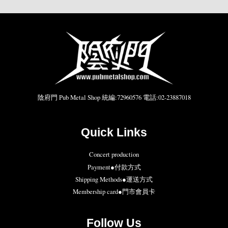
陰府門 Pub Metal Shop 統編:72960576 電話:02-23887018
Quick Links
Concert production
Payment●付款方式
Shipping Methods●運送方式
Membership card●門市會員卡
Follow Us