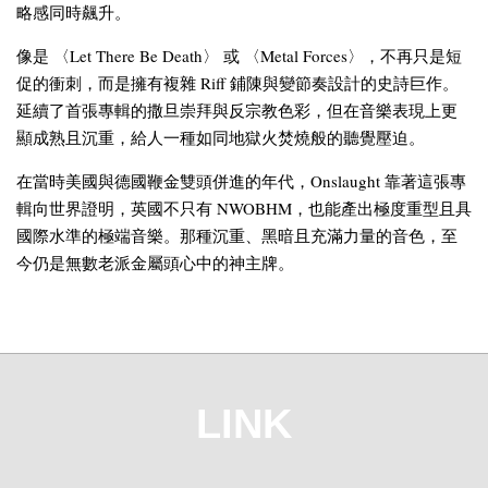
略感同時飆升。
像是 〈Let There Be Death〉 或 〈Metal Forces〉，不再只是短
促的衝刺，而是擁有複雜 Riff 鋪陳與變節奏設計的史詩巨作。
延續了首張專輯的撒旦崇拜與反宗教色彩，但在音樂表現上更
顯成熟且沉重，給人一種如同地獄火焚燒般的聽覺壓迫。
在當時美國與德國鞭金雙頭併進的年代，Onslaught 靠著這張專
輯向世界證明，英國不只有 NWOBHM，也能產出極度重型且具
國際水準的極端音樂。那種沉重、黑暗且充滿力量的音色，至
今仍是無數老派金屬頭心中的神主牌。
LINK