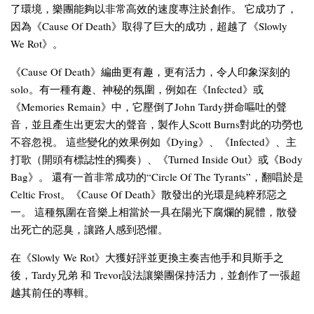
了環境，樂團能夠以非常高效的速度專注於創作。 它成功了，
因為《Cause Of Death》取得了巨大的成功，超越了《Slowly
We Rot》。
《Cause Of Death》編曲更有趣，更有活力，令人印象深刻的
solo。有一種有趣、神秘的氛圍，例如在《Infected》或
《Memories Remain》中，它壓倒了John Tardy拼命嘔吐的聲
音，並且產生出更宏大的聲音，製作人Scott Burns對此的功勞也
不容忽視。 這些變化的效果例如《Dying》、《Infected》、主
打歌（開頭有標誌性的獨奏）、《Turned Inside Out》或《Body
Bag》。 還有一首非常成功的“Circle Of The Tyrants”，翻唱於是
Celtic Frost。《Cause Of Death》散發出的光環是純粹邪惡之
一。 這種氛圍在音樂上相當於一具在陽光下腐爛的屍體，散發
出死亡的惡臭，讓路人感到恐懼。
在《Slowly We Rot》大獲好評並更換主奏吉他手和貝斯手之
後，Tardy兄弟 和 Trevor設法讓樂團保持活力，並創作了一張超
越其前任的專輯。