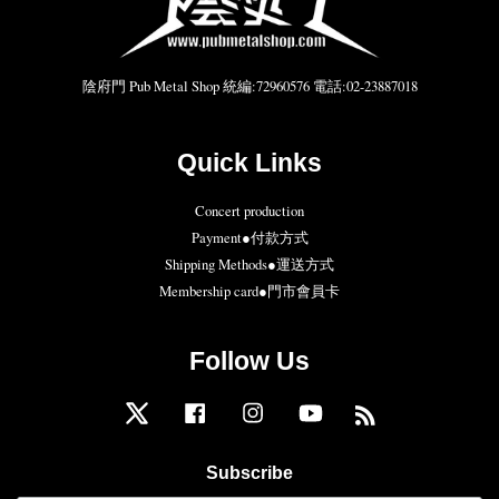
陰府門 Pub Metal Shop 統編:72960576 電話:02-23887018
Quick Links
Concert production
Payment●付款方式
Shipping Methods●運送方式
Membership card●門市會員卡
Follow Us
Twitter
Facebook
Instagram
YouTube
RSS
Subscribe