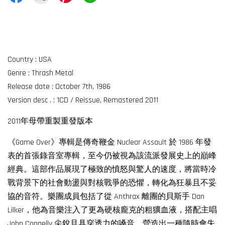
Country : USA
Genre : Thrash Metal
Release date : October 7th, 1986
Version desc . : 1CD / Reissue, Remastered 2011
2011年母帶重製重發版本
《Game Over》專輯是傳奇鞭金 Nuclear Assault 於 1986 年發
表的首張錄音室專輯，至今仍被視為該流派發展史上的巔峰
經典。這部作品展現了極致的憤怒與驚人的速度，將當時冷
戰背景下的社會動盪與對核戰爭的恐懼，轉化為狂暴且不妥
協的音符。樂團成員包括了從 Anthrax 離團的貝斯手 Dan
Lilker，他為音樂注入了更為硬核龐克的粗獷血液，搭配主唱
John Connelly 尖銳且具穿透力的嗓音，營造出一種隨時會失