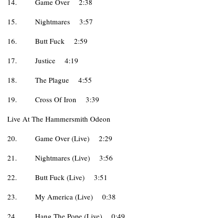
14.
Game Over
2:38
15.
Nightmares
3:57
16.
Butt Fuck
2:59
17.
Justice
4:19
18.
The Plague
4:55
19.
Cross Of Iron
3:39
Live At The Hammersmith Odeon
20.
Game Over (Live)
2:29
21.
Nightmares (Live)
3:56
22.
Butt Fuck (Live)
3:51
23.
My America (Live)
0:38
24.
Hang The Pope (Live)
0:49