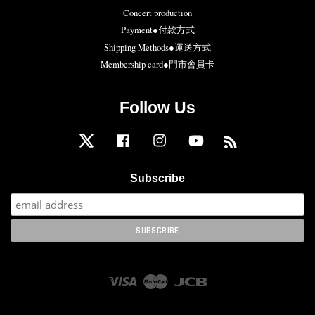
Concert production
Payment●付款方式
Shipping Methods●運送方式
Membership card●門市會員卡
Follow Us
Twitter
Facebook
Instagram
YouTube
RSS
Subscribe
Visa
Master
JCB