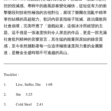
控的毀滅感。專輯中的曲風節奏變化極快，從短促有力的衝
擊樂段到技術性極強的吉他對位，展現了樂團在混亂中精準
掌控結構的高超能力。歌詞內容直指核子毀滅、政治腐敗與
社會崩壞，完美呼應了「遊戲結束」這個冰冷而絕望的主
題。這不僅是一張速度快到令人屏息的作品，更是一部充滿
社會批判精神的音樂宣言，其生猛的能量與原始的錄音質
感，至今依然撼動著每一位追求極致速度與力量的金屬樂
迷，是鞭金全盛時期不可逾越的高山。
Tracklist :
1.
Live, Suffer, Die
1:08
2.
Sin
3:25
3.
Cold Steel
2:41