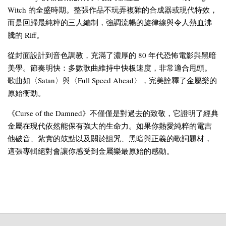
Witch 的全盛時期。整張作品不玩弄複雜的合成器或現代特效，
而是回歸最純粹的三人編制，強調流暢的旋律線與令人熱血沸
騰的 Riff。
從封面設計到音色調教，充滿了濃厚的 80 年代恐怖電影與黑暗
美學。節奏明快：多數歌曲維持中快板速度，非常適合甩頭。
歌曲如〈Satan〉與〈Full Speed Ahead〉，完美詮釋了金屬樂的
原始衝勁。
《Curse of the Damned》不僅僅是對過去的致敬，它證明了經典
金屬在現代依然能保有強大的生命力。如果你熱愛純粹的電吉
他破音、紮實的鼓點以及關於詛咒、黑暗與正義的歌詞題材，
這張專輯絕對會讓你感受到金屬樂最原始的感動。