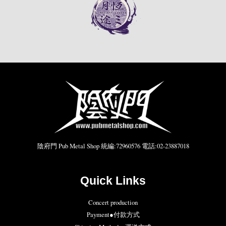
陰府門 Pub Metal Shop 統編:72960576 電話:02-23887018
Quick Links
Concert production
Payment●付款方式