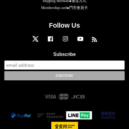
Shipping Methods●運送方式
Membership card●門市會員卡
Follow Us
Twitter
Facebook
Instagram
YouTube
RSS
Subscribe
Visa
Master
JCB