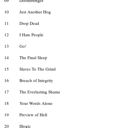
09
Doombringer
10
Just Another Hog
11
Drop Dead
12
I Hate People
13
Go!
14
The Final Sleep
15
Slaves To The Grind
16
Breach of Integrity
17
The Everlasting Shame
18
Your Words Alone
19
Preview of Hell
20
Illogic