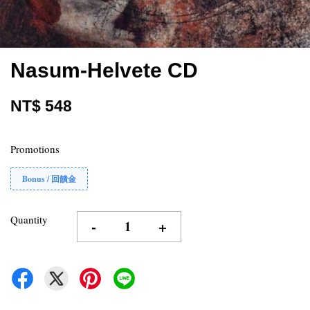
Nasum-Helvete CD
NT$ 548
Promotions
Bonus / 回饋金
Quantity
-
+