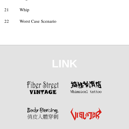
21
Whip
22
Worst Case Scenario
LINK