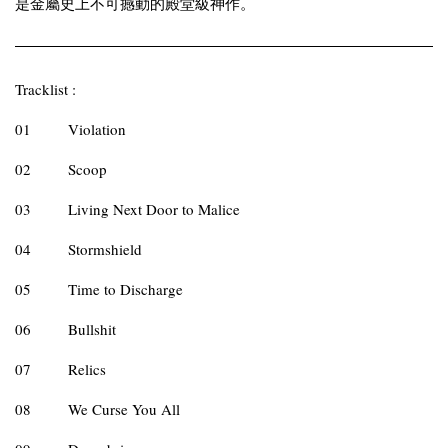
是金屬史上不可撼動的殿堂級神作。
Tracklist :
01
Violation
02
Scoop
03
Living Next Door to Malice
04
Stormshield
05
Time to Discharge
06
Bullshit
07
Relics
08
We Curse You All