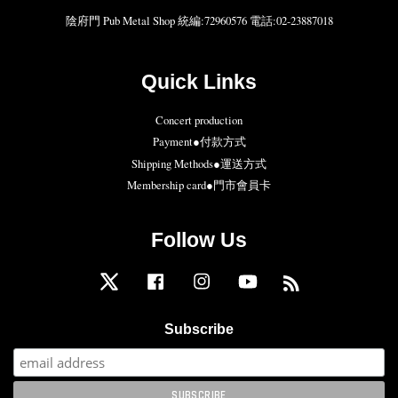
陰府門 Pub Metal Shop 統編:72960576 電話:02-23887018
Quick Links
Concert production
Payment●付款方式
Shipping Methods●運送方式
Membership card●門市會員卡
Follow Us
Twitter
Facebook
Instagram
YouTube
RSS
Subscribe