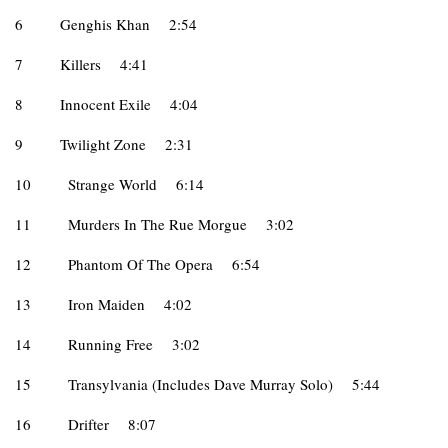
6
Genghis Khan
2:54
7
Killers
4:41
8
Innocent Exile
4:04
9
Twilight Zone
2:31
10
Strange World
6:14
11
Murders In The Rue Morgue
3:02
12
Phantom Of The Opera
6:54
13
Iron Maiden
4:02
14
Running Free
3:02
15
Transylvania (Includes Dave Murray Solo)
5:44
16
Drifter
8:07