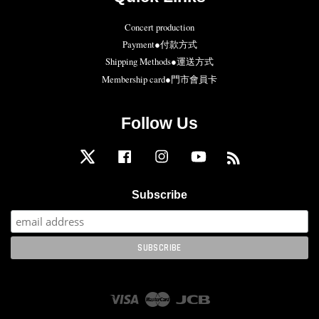
Concert production
Payment●付款方式
Shipping Methods●運送方式
Membership card●門市會員卡
Follow Us
Twitter
Facebook
Instagram
YouTube
RSS
Subscribe
Visa
Master
JCB