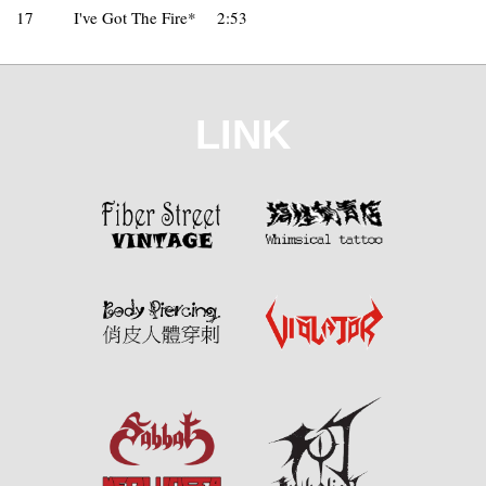
17
I've Got The Fire*
2:53
LINK