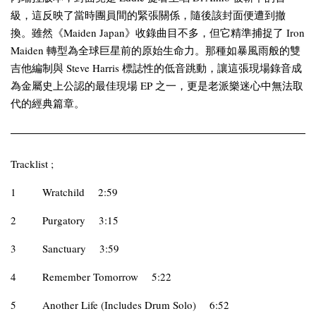
級，這反映了當時團員間的緊張關係，隨後該封面便遭到撤
換。雖然《Maiden Japan》收錄曲目不多，但它精準捕捉了 Iron
Maiden 轉型為全球巨星前的原始生命力。那種如暴風雨般的雙
吉他編制與 Steve Harris 標誌性的低音跳動，讓這張現場錄音成
為金屬史上公認的最佳現場 EP 之一，更是老派樂迷心中無法取
代的經典篇章。
Tracklist ;
1
Wratchild
2:59
2
Purgatory
3:15
3
Sanctuary
3:59
4
Remember Tomorrow
5:22
5
Another Life (Includes Drum Solo)
6:52