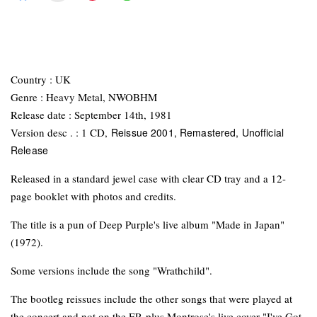
Country : UK
Genre : Heavy Metal, NWOBHM
Release date : September 14th, 1981
Version desc . : 1 CD,
Reissue 2001, Remastered, Unofficial
Release
Released in a standard jewel case with clear CD tray and a 12-
page booklet with photos and credits.
The title is a pun of Deep Purple's live album "Made in Japan"
(1972).
Some versions include the song "Wrathchild".
The bootleg reissues include the other songs that were played at
the concert and not on the EP, plus Montrose's live cover "I've Got