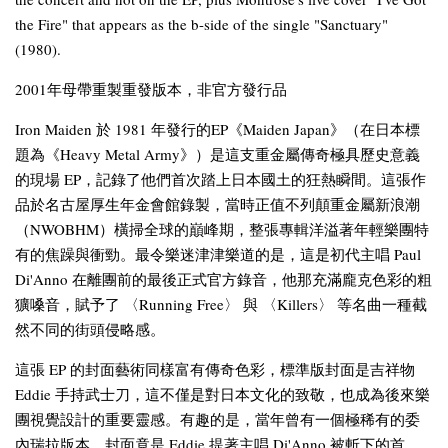
the Fire" that appears as the b-side of the single "Sanctuary"
(1980).
2001年母帶重製重發版本，非官方發行品
Iron Maiden 於 1981 年發行的EP《Maiden Japan》（在日本標
題為《Heavy Metal Army》）是這支重金屬傳奇極具歷史意義
的現場 EP，記錄了他們首次踏上日本國土的狂熱瞬間。這張作
品於名古屋厚生年金會館錄製，當時正值不列顛重金屬新浪潮
（NWOBHM）橫掃全球的巔峰期，整張專輯洋溢著年輕樂團特
有的焦躁與衝勁。最令樂迷津津樂道的是，這是初代主唱 Paul
Di'Anno 在離團前的最後正式官方錄音，他那充滿龐克色彩的粗
獷嗓音，賦予了 〈Running Free〉 與 〈Killers〉 等名曲一種截
然不同的街頭侵略感。
這張 EP 的封面藝術同樣富有傳奇色彩，標準版封面是吉祥物
Eddie 手持武士刀，這不僅是對日本文化的致敬，也成為後來樂
團視覺設計的重要靈感。有趣的是，當年曾有一個極稀有的委
內瑞拉版本，封面竟是 Eddie 提著主唱 Di'Anno 被斬下的首