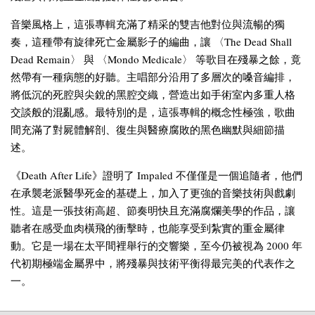
音樂風格上，這張專輯充滿了精采的雙吉他對位與流暢的獨
奏，這種帶有旋律死亡金屬影子的編曲，讓 〈The Dead Shall
Dead Remain〉 與 〈Mondo Medicale〉 等歌目在殘暴之餘，竟
然帶有一種病態的好聽。主唱部分沿用了多層次的嗓音編排，
將低沉的死腔與尖銳的黑腔交織，營造出如手術室內多重人格
交談般的混亂感。最特別的是，這張專輯的概念性極強，歌曲
間充滿了對屍體解剖、復生與醫療腐敗的黑色幽默與細節描
述。
《Death After Life》證明了 Impaled 不僅僅是一個追隨者，他們
在承襲老派醫學死金的基礎上，加入了更強的音樂技術與戲劇
性。這是一張技術高超、節奏明快且充滿腐爛美學的作品，讓
聽者在感受血肉橫飛的衝擊時，也能享受到紮實的重金屬律
動。它是一場在太平間裡舉行的交響樂，至今仍被視為 2000 年
代初期極端金屬界中，將殘暴與技術平衡得最完美的代表作之
一。