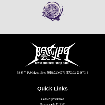
陰府門 Pub Metal Shop 統編:72960576 電話:02-23887018
Quick Links
Concert production
Payment●付款方式