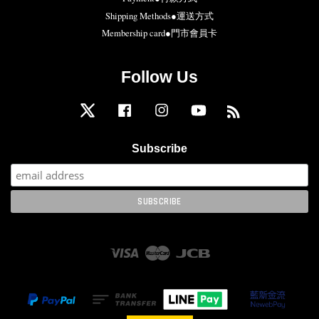
Shipping Methods●運送方式
Membership card●門市會員卡
Follow Us
Twitter
Facebook
Instagram
YouTube
RSS
Subscribe
Visa
Master
JCB