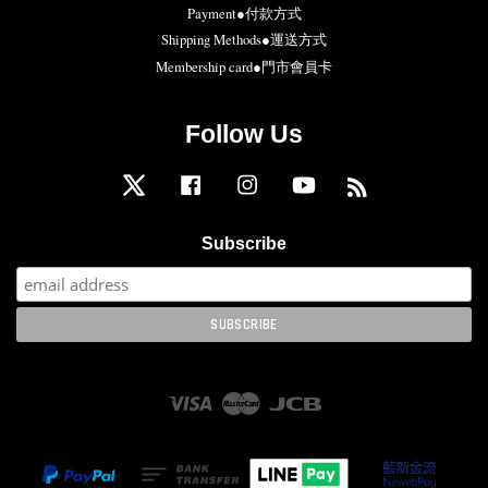
Payment●付款方式
Shipping Methods●運送方式
Membership card●門市會員卡
Follow Us
Twitter
Facebook
Instagram
YouTube
RSS
Subscribe
Visa
Master
JCB