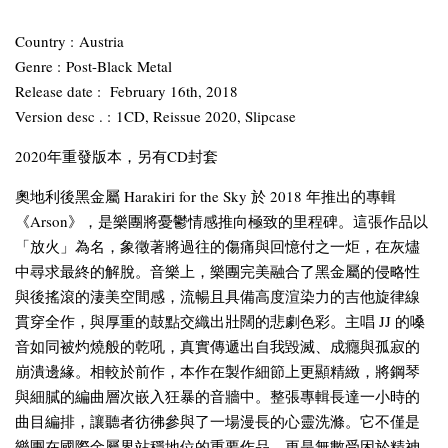
Country :
Austria
Genre :
Post-Black Metal
Release date :
February 16th, 2018
Version desc . :
1CD, Reissue 2020, Slipcase
2020年重發版本，另有CD封套
奧地利後黑金屬 Harakiri for the Sky 於 2018 年推出的專輯
《Arson》，是樂團將憂鬱情感推向極致的里程碑。這張作品以
「放火」為名，象徵著將過往的傷痛與回憶付之一炬，在灰燼
中尋求最終的解脫。音樂上，樂團完美融合了黑金屬的侵略性
與後搖滾的淒美空間感，流暢且具備高度渲染力的吉他旋律線
貫穿全作，與厚重的鼓點交織出壯闊的悲劇色彩。主唱 JJ 的嗓
音如同被灼燒般的乾吼，真實傳遞出自我毀滅、成癮與孤寂的
崩潰邊緣。相較於前作，本作在製作細節上更顯精緻，將鋼琴
與細膩的編曲層次嵌入狂暴的音牆中。整張專輯長達一小時的
曲目編排，讓聽者彷彿參與了一場漫長的心靈洗滌。它不僅是
樂團在國際金屬界站穩地位的重要作品，更是無數受困於精神