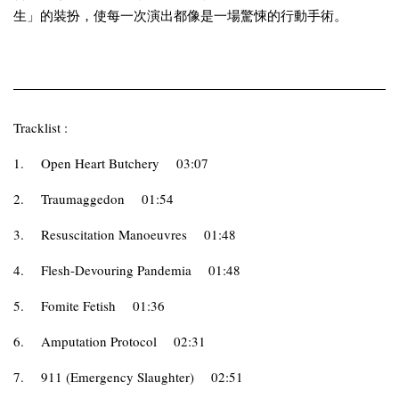
生」的裝扮，使每一次演出都像是一場驚悚的行動手術。
Tracklist :
1.
Open Heart Butchery
03:07
2.
Traumaggedon
01:54
3.
Resuscitation Manoeuvres
01:48
4.
Flesh-Devouring Pandemia
01:48
5.
Fomite Fetish
01:36
6.
Amputation Protocol
02:31
7.
911 (Emergency Slaughter)
02:51