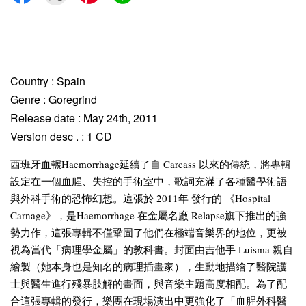
Country : Spain
Genre : Goregrind
Release date : May 24th, 2011
Version desc . : 1 CD
西班牙血輾Haemorrhage延續了自 Carcass 以來的傳統，將專輯
設定在一個血腥、失控的手術室中，歌詞充滿了各種醫學術語
與外科手術的恐怖幻想。這張於 2011年 發行的 《Hospital
Carnage》，是Haemorrhage 在金屬名廠 Relapse旗下推出的強
勢力作，這張專輯不僅鞏固了他們在極端音樂界的地位，更被
視為當代「病理學金屬」的教科書。封面由吉他手 Luisma 親自
繪製（她本身也是知名的病理插畫家），生動地描繪了醫院護
士與醫生進行殘暴肢解的畫面，與音樂主題高度相配。為了配
合這張專輯的發行，樂團在現場演出中更強化了「血腥外科醫