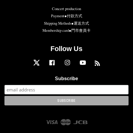
Concert production
Payment●付款方式
Shipping Methods●運送方式
Membership card●門市會員卡
Follow Us
Twitter
Facebook
Instagram
YouTube
RSS
Subscribe
Visa
Master
JCB