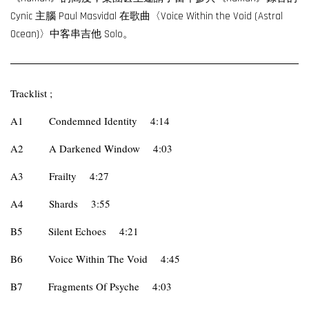
Cynic 主腦 Paul Masvidal 在歌曲〈Voice Within the Void (Astral
Ocean)〉中客串吉他 Solo。
Tracklist ;
A1
Condemned Identity
4:14
A2
A Darkened Window
4:03
A3
Frailty
4:27
A4
Shards
3:55
B5
Silent Echoes
4:21
B6
Voice Within The Void
4:45
B7
Fragments Of Psyche
4:03