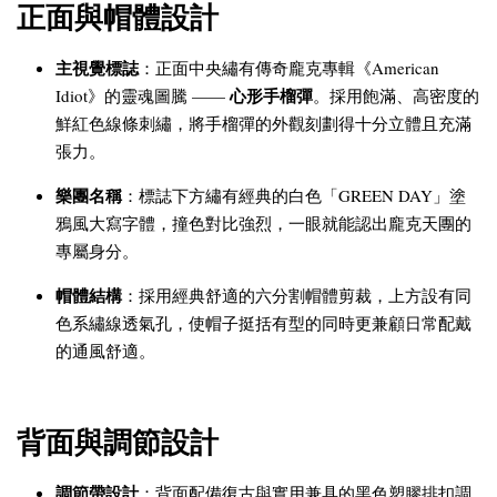
正面與帽體設計
主視覺標誌
：正面中央繡有傳奇龐克專輯《American
心形手榴彈
Idiot》的靈魂圖騰 ——
。採用飽滿、高密度的
鮮紅色線條刺繡，將手榴彈的外觀刻劃得十分立體且充滿
張力。
樂團名稱
：標誌下方繡有經典的白色「GREEN DAY」塗
鴉風大寫字體，撞色對比強烈，一眼就能認出龐克天團的
專屬身分。
帽體結構
：採用經典舒適的六分割帽體剪裁，上方設有同
色系繡線透氣孔，使帽子挺括有型的同時更兼顧日常配戴
的通風舒適。
背面與調節設計
調節帶設計
：背面配備復古與實用兼具的黑色塑膠排扣調