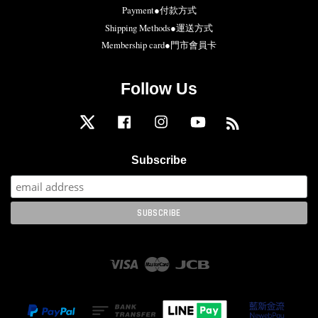
Payment●付款方式
Shipping Methods●運送方式
Membership card●門市會員卡
Follow Us
Twitter
Facebook
Instagram
YouTube
RSS
Subscribe
Visa
Master
JCB