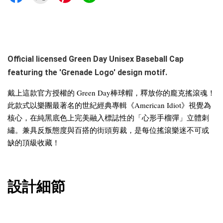
Official licensed Green Day Unisex Baseball Cap
featuring the 'Grenade Logo' design motif.
戴上這款官方授權的 Green Day棒球帽，釋放你的龐克搖滾魂！
此款式以樂團最著名的世紀經典專輯《American Idiot》視覺為
核心，在純黑底色上完美融入標誌性的「心形手榴彈」立體刺
繡。兼具反叛態度與百搭的街頭剪裁，是每位搖滾樂迷不可或
缺的頂級收藏！
設計細節