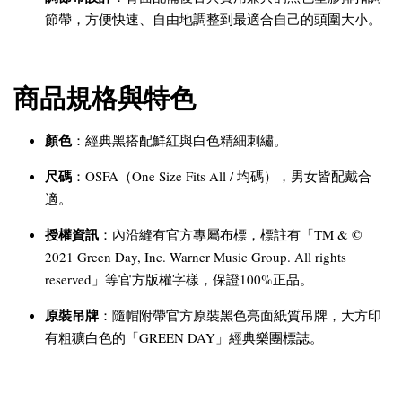
節帶，方便快速、自由地調整到最適合自己的頭圍大小。
商品規格與特色
顏色
：經典黑搭配鮮紅與白色精細刺繡。
尺碼
：OSFA（One Size Fits All / 均碼），男女皆配戴合
適。
授權資訊
：內沿縫有官方專屬布標，標註有「TM & ©
2021 Green Day, Inc. Warner Music Group. All rights
reserved」等官方版權字樣，保證100%正品。
原裝吊牌
：隨帽附帶官方原裝黑色亮面紙質吊牌，大方印
有粗獷白色的「GREEN DAY」經典樂團標誌。