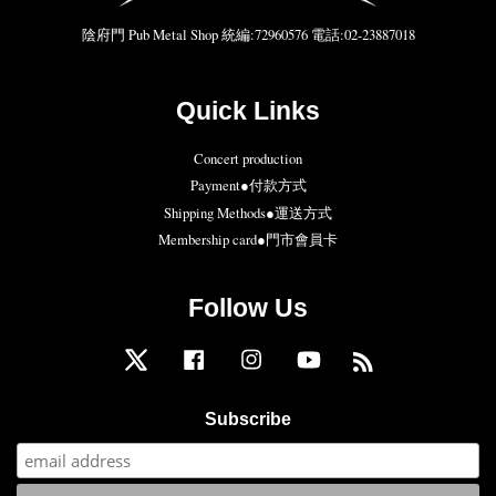
陰府門 Pub Metal Shop 統編:72960576 電話:02-23887018
Quick Links
Concert production
Payment●付款方式
Shipping Methods●運送方式
Membership card●門市會員卡
Follow Us
Twitter
Facebook
Instagram
YouTube
RSS
Subscribe