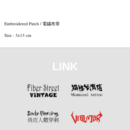
Embroidered Patch / 電鏽布章
Size : 3x13 cm
LINK