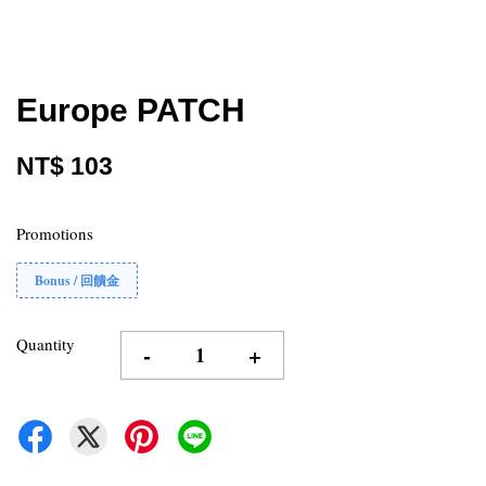
Europe PATCH
NT$ 103
Promotions
Bonus / 回饋金
Quantity
-
+