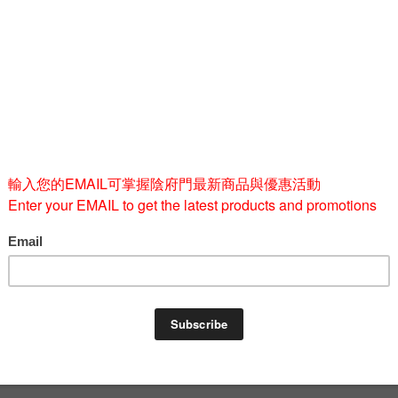
Quantity
-
BUY 