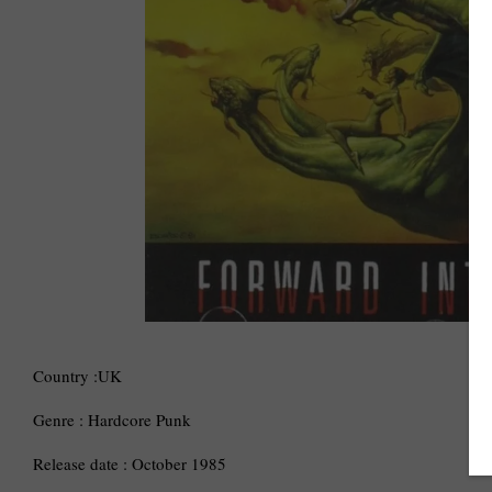
Country :UK
Genre : Hardcore Punk
Release date : October 1985