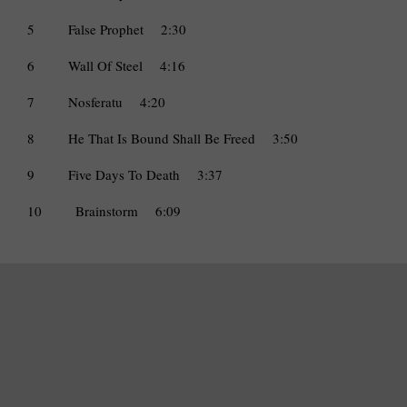
5
False Prophet
2:30
6
Wall Of Steel
4:16
7
Nosferatu
4:20
8
He That Is Bound Shall Be Freed
3:50
9
Five Days To Death
3:37
10
Brainstorm
6:09