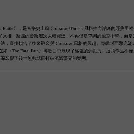
ard Into Battle》，是音樂史上將 Crossover/Thrash 
utt 加入後，樂團的音樂層次大幅躍進，不再僅是單調的龐克衝擊，而是
，直接預告了後來鞭金與 Crossover風格的興起。專輯封面那
在如〈The Final Path〉等歌曲中展現了極強的煽動力。這張
深深影響了後世無數試圖打破流派疆界的樂團。