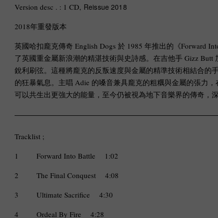
Version desc . : 1 CD,
Reissue 2018
2018年重發版本
英國哈扣龐克傳奇 English Dogs 於 1985 年推出的《Forw
了英國重金屬新浪潮的精湛技術與史詩感。在吉他手 Gizz B
銳利刷弦。這種將龐克的反叛速度與金屬的精準技術相結合的手法
的狂暴氣息。主唱 Adie 的嗓音兼具龐克的粗糲與金屬的張力，
可以共生出更強大的能量，至今仍被視為地下音樂界的傳奇，
Tracklist ;
1
Forward Into Battle
1:02
2
The Final Conquest
4:08
3
Ultimate Sacrifice
4:30
4
Ordeal By Fire
4:28