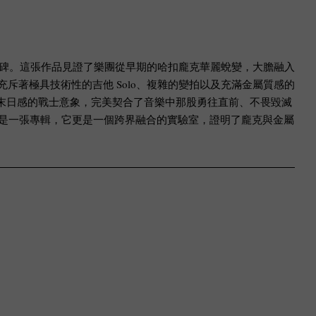
風格推向巔峰的經典里程碑。這張作品見證了樂團從早期的哈扣龐克華麗蛻變，大膽融入
充斥著極具技術性的吉他 Solo、複雜的變拍以及充滿金屬質感的
充滿末日感的戰士意象，完美契合了音樂中那股勇往直前、不畏毀滅
作品不僅是一張專輯，它更是一個跨界融合的實驗室，證明了龐克與金屬