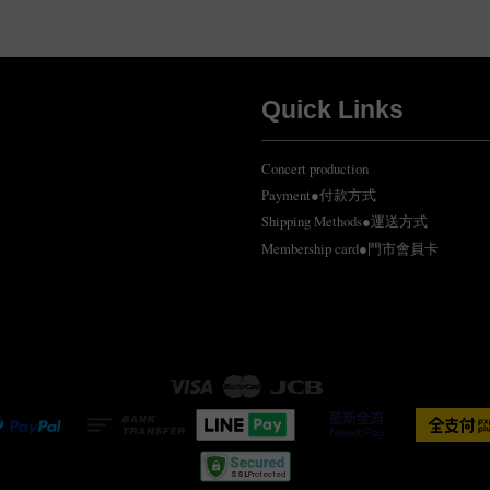
Quick Links
Concert production
Payment●付款方式
Shipping Methods●運送方式
Membership card●門市會員卡
Visa
Master
JCB