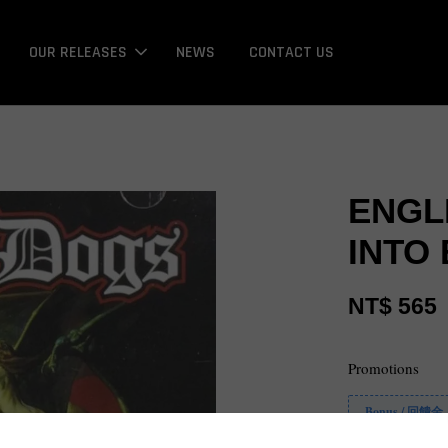
OUR RELEASES
NEWS
CONTACT US
ENGL
INTO
NT$ 565
Promotions
Bonus / 回饋金