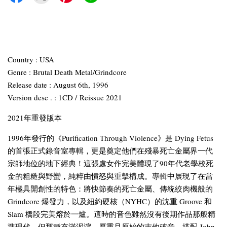
Country : USA
Genre : Brutal Death Metal/Grindcore
Release date : August 6th, 1996
Version desc . : 1CD / Reissue 2021
2021年重發版本
1996年發行的《Purification Through Violence》是 Dying Fetus
的首張正式錄音室專輯，更是奠定他們在殘暴死亡金屬界一代
宗師地位的地下經典！這張處女作完美體現了90年代老學校死
金的粗糙與野蠻，純粹由憤怒與重擊構成。專輯中展現了在當
年極具開創性的特色：將快節奏的死亡金屬、傳統絞肉機般的
Grindcore 爆發力，以及紐約硬核（NYHC）的沈重 Groove 和
Slam 橋段完美熔於一爐。這時的音色雖然沒有後期作品那般精
準現代，但那種充滿泥濘、厚重且原始的吉他破音，搭配 John