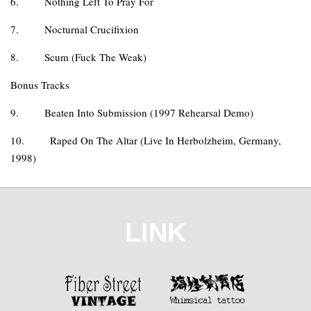
6.
Nothing Left To Pray For
7.
Nocturnal Crucifixion
8.
Scum (Fuck The Weak)
Bonus Tracks
9.
Beaten Into Submission (1997 Rehearsal Demo)
10.
Raped On The Altar (Live In Herbolzheim, Germany,
1998)
LINK