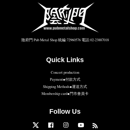
陰府門 Pub Metal Shop 統編:72960576 電話:02-23887018
Quick Links
Concert production
Payment●付款方式
Shipping Methods●運送方式
Membership card●門市會員卡
Follow Us
Twitter
Facebook
Instagram
YouTube
RSS