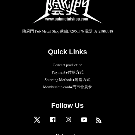
陰府門 Pub Metal Shop 統編:72960576 電話:02-23887018
Quick Links
Concert production
Payment●付款方式
Shipping Methods●運送方式
Membership card●門市會員卡
Follow Us
Twitter
Facebook
Instagram
YouTube
RSS