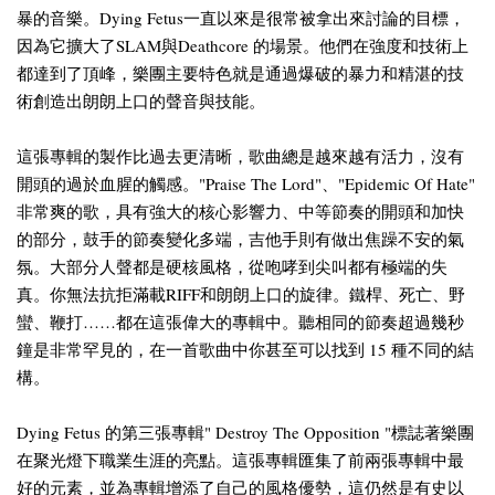
暴的音樂。Dying Fetus一直以來是很常被拿出來討論的目標，
因為它擴大了SLAM與Deathcore 的場景。他們在強度和技術上
都達到了頂峰，樂團主要特色就是通過爆破的暴力和精湛的技
術創造出朗朗上口的聲音與技能。
這張專輯的製作比過去更清晰，歌曲總是越來越有活力，沒有
開頭的過於血腥的觸感。"Praise The Lord"、"Epidemic Of Hate"
非常爽的歌，具有強大的核心影響力、中等節奏的開頭和加快
的部分，鼓手的節奏變化多端，吉他手則有做出焦躁不安的氣
氛。大部分人聲都是硬核風格，從咆哮到尖叫都有極端的失
真。你無法抗拒滿載RIFF和朗朗上口的旋律。鐵桿、死亡、野
蠻、鞭打……都在這張偉大的專輯中。聽相同的節奏超過幾秒
鐘是非常罕見的，在一首歌曲中你甚至可以找到 15 種不同的結
構。
Dying Fetus 的第三張專輯" Destroy The Opposition "標誌著樂團
在聚光燈下職業生涯的亮點。這張專輯匯集了前兩張專輯中最
好的元素，並為專輯增添了自己的風格優勢，這仍然是有史以