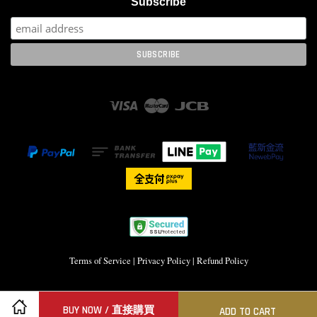
Subscribe
Visa
Master
JCB
Terms of Service
|
Privacy Policy
|
Refund Policy
BUY NOW / 直接購買
ADD TO CART