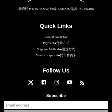
陰府門 Pub Metal Shop 統編:72960576 電話:02-23887018
Quick Links
Concert production
Payment●付款方式
Shipping Methods●運送方式
Membership card●門市會員卡
Follow Us
Twitter
Facebook
Instagram
YouTube
RSS
Subscribe