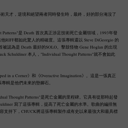
是偉大的音樂藝術天才，逆境和絕望兩者同時發生時，最終，好的部分淹沒了
Patterns"是 Death 首次真正涉足技術死亡金屬領域，1993年發
此驚人的精確度。這張專輯還以 Steve DiGeorgio 的
為是 Death 最好的SOLO。擊鼓怪物 Gene Hoglan 的出現
本人，"Individual Thought Patterns"就不會如此
orner》和《Overactive Imagination》。這是一張真正
兩張專輯是他們未來的墊腳石。
dual Thought Patterns"是死亡金屬的里程碑。它具有從那時起發
ldiner 寫了這張專輯，提高了死亡金屬的水準。歌曲的編排無
陣容支持下，CHUCK將這張專輯製作成有史以來最強大和最具標