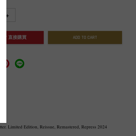
+
NOW / 直接購買
ADD TO CART
latter. Limited Edition, Reissue, Remastered, Repress 2024