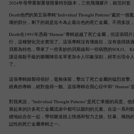
2024年母帶重製重發限量特別版本，三色飛濺膠片，銀箔封套
Death他們的第五張專輯"Individual Thought P
壞的部分，剩下的就是迄今為止最出色的死亡金屬。不用多說，Chuck 
Death在1991年憑藉“Human”專輯超越了死亡金屬，但這張唱片是進
行，這種變化完全實現了。這張專輯沒有壞曲目，沒有值得跳過或快轉
貝斯為特色，帶來了一些美妙的貝斯線和一些病態的SOLO。 King Dia
讓這個殺手級的樂團陣容名單更加令人印象深刻，經常出現令人作嘔的快速BLAS
了。
這張專輯錄製得很好，毫無保留，擊出了死亡金屬的猛烈攻擊。包含了一些他們最具標
經典的專輯，絕對值得一聽。這張專輯在我心目中和" Human
對我來說，"Individual Thought Patterns"是死亡掌握
展起來的許多死亡金屬流派中都可以聽到的元素。在這一系列歌曲中，
縫地結合在一起，帶領樂迷踏上情感和智力之旅。狂暴、熾熱的R
誌性的死亡金屬專輯之一。