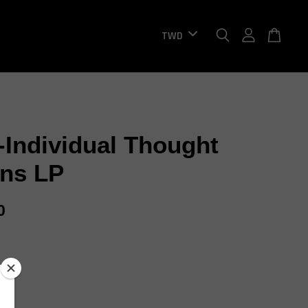
-Individual Thought
rns LP
0