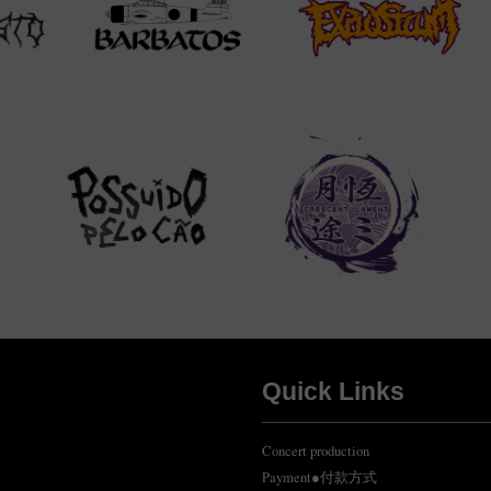
Quick Links
Concert production
Payment●付款方式