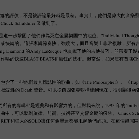
atterns"處於一個尷尬的評價，不是被評論最好就是最差。事實上，他們
Schuldiner 又做到了。
一步鞏固了他們作為死亡金屬樂團中的地位。"Individual Thought 
的。這張專輯節奏快，強度大，而且音樂上非常複雜，所有吉他RIFF都如
mond 的Andy LaRocque 也貢獻了他的吉他技巧，並演奏了幾首被認
T BEATS和瘋狂的技術。但當然，如果沒有首腦Chuck Schuldiner 
誌性的歌曲，如《The Philosopher》、《Trapped in a C
"是標誌性的 Death 聲音。可以從前四張專輯構建到現在，很明顯後
的高度。他們所有的專輯都是經典和有影響力的，但對我來說，1993 年的"Indivi
可以聽到旋律、前衛、技術甚至交響金屬的痕跡。 Chuck Schu
IFF和強大的SOLO讓任何金屬迷都能甩起他們的頭。在這個超屌