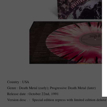
Country : USA
Genre : Death Metal (early); Progressive Death Metal (later)
Release date : October 22nd, 1991
Version desc . : Special edition repress with limited edition delux