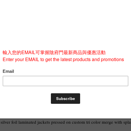
Quantity
-
BUY 
e silver foil laminated jackets pressed on custom tri color merge with sp