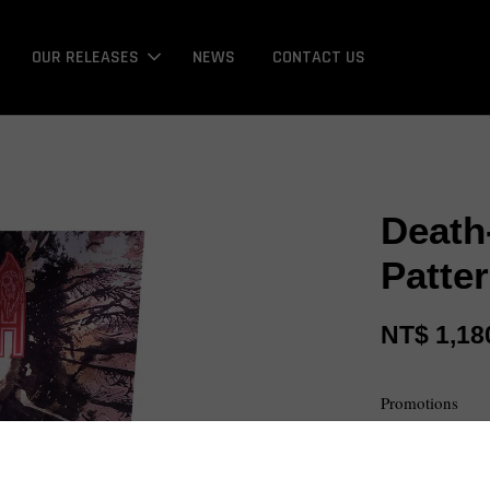
OUR RELEASES
NEWS
CONTACT US
Death
Patte
NT$ 1,18
Promotions
Bonus / 回饋金