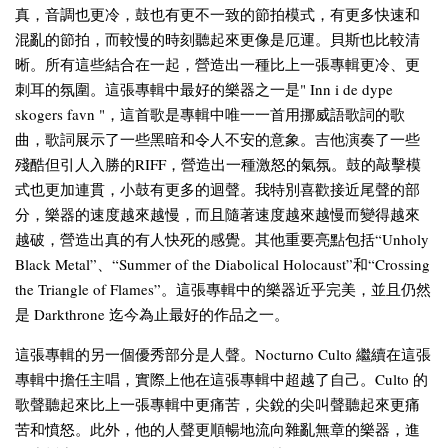
真，音調也更冷，鼓也有更不一致的節拍模式，有更多快速和
混亂的節拍，而較慢的時刻聽起來更像是厄運。貝斯也比較清
晰。所有這些結合在一起，營造出一種比上一張專輯更冷、更
刺耳的氛圍。這張專輯中最好的樂器之一是" Inn i de dype
skogers favn "，這首歌是專輯中唯一一首用挪威語歌詞的歌
曲，歌詞展示了一些黑暗和令人不安的意象。吉他演奏了一些
殘酷但引人入勝的RIFF，營造出一種激怒的氣氛。鼓的敲擊模
式也更加連貫，小鼓有更多的迴聲。我特別喜歡接近尾聲的部
分，樂器的速度越來越慢，而且隨著速度越來越慢而變得越來
越破，營造出真的有人快死的感覺。其他重要亮點包括“Unholy
Black Metal”、“Summer of the Diabolical Holocaust”和“Crossing
the Triangle of Flames”。這張專輯中的樂器近乎完美，並且仍然
是 Darkthrone 迄今為止最好的作品之一。
這張專輯的另一個優秀部分是人聲。Nocturno Culto 繼續在這張
專輯中擔任主唱，實際上他在這張專輯中超越了自己。Culto 的
歌聲聽起來比上一張專輯中更痛苦，尖銳的尖叫聲聽起來更痛
苦和憤怒。此外，他的人聲更順暢地流向雜亂無章的樂器，進