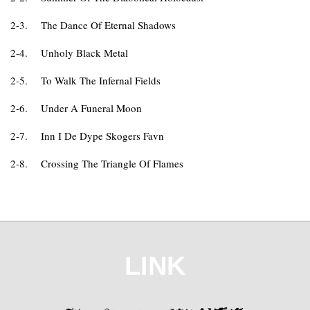
2-3.
The Dance Of Eternal Shadows
2-4.
Unholy Black Metal
2-5.
To Walk The Infernal Fields
2-6.
Under A Funeral Moon
2-7.
Inn I De Dype Skogers Favn
2-8.
Crossing The Triangle Of Flames
LINK