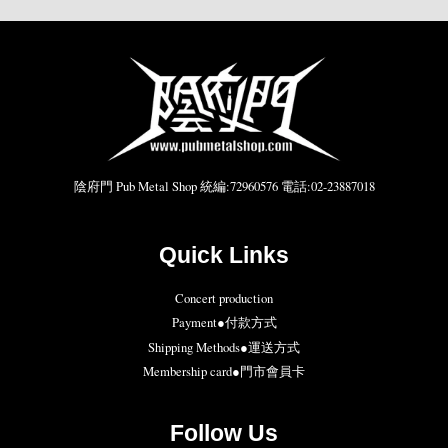
陰府門 Pub Metal Shop 統編:72960576 電話:02-23887018
Quick Links
Concert production
Payment●付款方式
Shipping Methods●運送方式
Membership card●門市會員卡
Follow Us