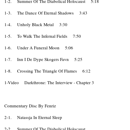
1-2.
Summer Of The Diabolical Holocaust
5:18
1-3.
The Dance Of Eternal Shadows
3:43
1-4.
Unholy Black Metal
3:30
1-5.
To Walk The Infernal Fields
7:50
1-6.
Under A Funeral Moon
5:06
1-7.
Inn I De Dype Skogers Favn
5:25
1-8.
Crossing The Triangle Of Flames
6:12
1-Video
Darkthrone: The Interview - Chapter 3
Commentary Disc By Fenriz
2-1.
Natassja In Eternal Sleep
2-2.
Summer Of The Diabolical Holocaust