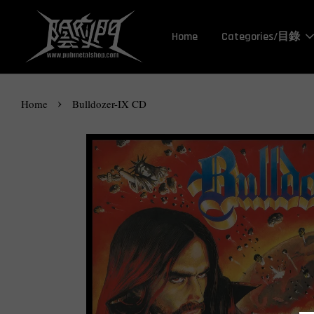
Home
Categories/目錄
›
Home
Bulldozer-IX CD