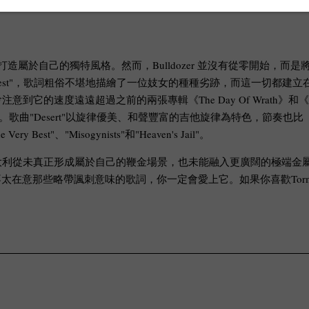
致力於打造屬於自己的獨特風格。然而，Bulldozer 並沒有從零開始，
ry Best"，歌詞粗俗不堪地描繪了一位妓女的種種劣跡，而這一切都建立
速度遠遠超過之前的兩張專輯《The Day Of Wrath》和《The 
i》中。歌曲"Desert"以旋律優美、和聲豐富的吉他旋律為特色，節
"、"Misogynists"和"Heaven's Jail"。
利從未真正形成屬於自己的鞭金場景，也未能融入更廣闊的極端金屬領域
意那些略帶諷刺意味的歌詞，你一定會愛上它。如果你喜歡Tormento