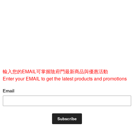
-
BUY 