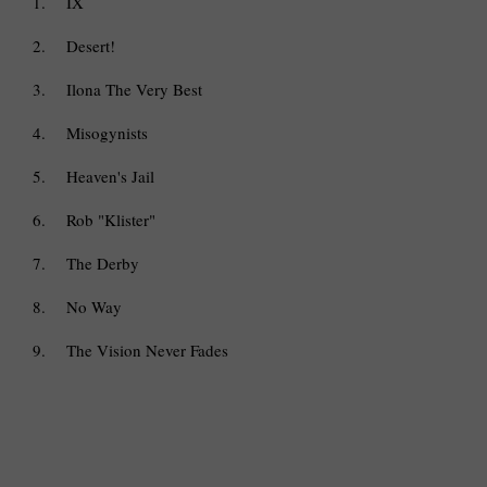
1.
IX
2.
Desert!
3.
Ilona The Very Best
4.
Misogynists
5.
Heaven's Jail
6.
Rob "Klister"
7.
The Derby
8.
No Way
9.
The Vision Never Fades