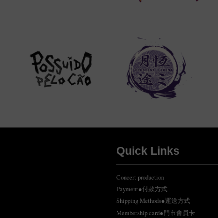
Quick Links
Concert production
Payment●付款方式
Shipping Methods●運送方式
Membership card●門市會員卡