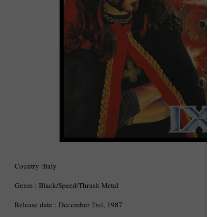
Country :Italy
Genre : Black/Speed/Thrash Metal
Release date : December 2nd, 1987