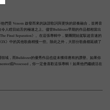
而是將他們受 Venom 啟發而來的詼諧歌詞與更快的節奏融合，並將音
在令人瞠目結舌的極速之上。儘管Bulldozer早期的作品都相當出
Final Separation》。在這張專輯中，樂團開始駕馭超音速的
奏也比《IX》中的其他歌曲稍慢一些。除此之外，大部分歌曲都延續了
，而Bulldozer的優秀作品也從未獲得應有的讚譽。如果你
r或Possessed，你一定會喜歡這張專輯！如果他們繼續活在