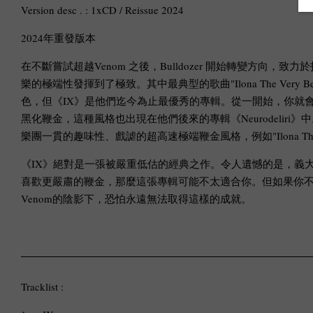
Version desc . : 1xCD / Reissue 2024
2024年重發版本
在不斷嘗試超越Venom 之後，Bulldozer 開始轉變方向，
樂的極端性發揮到了極致。其中最典型的歌曲"Ilona The Ve
色，但《IX》是他們迄今為止最優秀的專輯。從一開始，你就會注意到它的
黑化鞭金，這種風格也出現在他們後來的專輯《Neurodelir
樂團一貫的趣味性、戲謔的超高速極端鞭金風格，例如"Ilona The Very Best
《IX》絕對是一張被嚴重低估的經典之作。令人遺憾的是，義大
喜歡更嚴肅的鞭金，那麼這張專輯可能不太適合你。但如果你不太在
Venom的陰影下，恐怕永遠無法取得這樣的成就。
Tracklist :