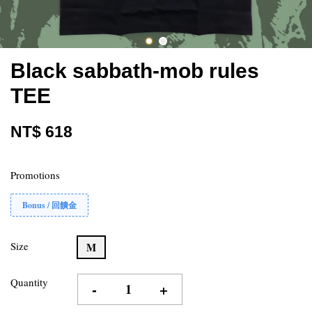
Black sabbath-mob rules
TEE
NT$ 618
Promotions
Bonus / 回饋金
Size
M
Quantity
-
+