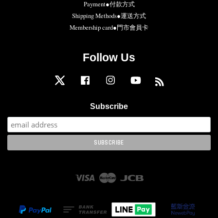
Payment●付款方式
Shipping Methods●運送方式
Membership card●門市會員卡
Follow Us
Twitter
Facebook
Instagram
YouTube
RSS
Subscribe
Visa
Master
JCB