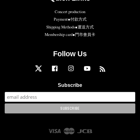
Concert production
Payment●付款方式
Shipping Methods●運送方式
Membership card●門市會員卡
Follow Us
Twitter
Facebook
Instagram
YouTube
RSS
Subscribe
Visa
Master
JCB