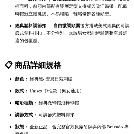
棉面料，前額內部配有雙層定型支撐板與吸汗織帶，配戴
時帽冠立體挺拔、不易塌陷，輕鬆修飾各種頭型。
經典塑料調節扣 ｜ 自由微調頭圍
後方搭載美式經典的可調
節式塑料排扣，不分性別、無論男女都能輕鬆調整至最舒
適的包覆感。
📋 商品詳細規格
顏色：
經典黑/ 安息日紫刺繡
款式：
Unisex 中性款（男女通用）
帽沿種類：
經典微彎帽沿棒球帽
調節方式：
可調節式塑料排扣
狀態：
全新正品，含完整官方原廠吊牌與內部 Bravado 專