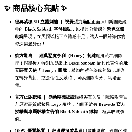
✨ 商品核心亮點 ✨
經典紫標 3D 立體刺繡 ｜ 視覺張力滿點
正面採用樂團最經
Black Sabbath 字母標誌
紫色立體
典的
，以極具分量感的
刺繡
呈現，在黑帽襯托下立體感十足，讓人一眼辨識你的
資深樂迷身份！
後方驚喜 ｜ 經典惡魔亨利（Henry）刺繡
魔鬼藏在細節
飛
裡！帽體後方特別加碼刺上 Black Sabbath 最具代表性的
天惡魔天使「Henry」圖騰
，精緻的紫色線條勾勒，讓你
在轉身背對、或是個性反戴時，同樣細節滿分、氣場全
開。
官方正版授權 ｜ 尊榮織標認證
拒絕劣質仿冒！隨帽附帶官
Bravado 官方
方原廠高質感紫黑 Logo 吊牌，內側更縫有
授權與專屬版權宣告的 Black Sabbath 織標
，極具收藏價
值。
100% 優質棉質 ｜ 舒適硬挺兼具
選用質地厚實且親膚的純