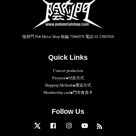
陰府門 Pub Metal Shop 統編:72960576 電話:02-23887018
Quick Links
Concert production
Payment●付款方式
Shipping Methods●運送方式
Membership card●門市會員卡
Follow Us
Twitter
Facebook
Instagram
YouTube
RSS