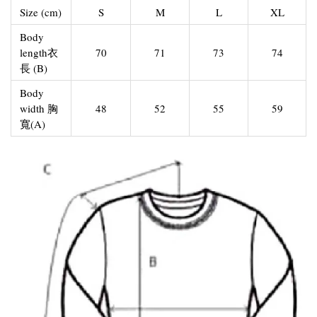
Size (cm)
S
M
L
XL
Body
length衣
70
71
73
74
長 (B)
Body
width 胸
48
52
55
59
寬(A)