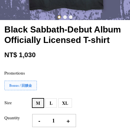
Black Sabbath-Debut Album
Officially Licensed T-shirt
NT$ 1,030
Promotions
Bonus / 回饋金
Size
M
L
XL
Quantity
-
+