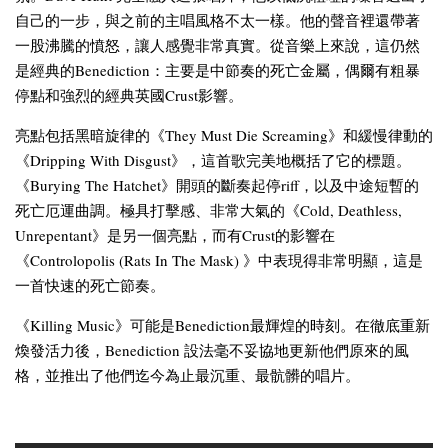
自己的一步，與之前的主唱風格不太一樣。他的聲音裡還帶著
一股沸騰的憤怒，讓人感覺非常真實。從音樂上來說，這仍然
是經典的Benediction：主要是中節奏的死亡金屬，偶爾有粗暴
停點和強烈的經典英國Crust影響。
亮點包括黑暗旋律的《They Must Die Screaming》和緩慢律動的
《Dripping With Disgust》，這首歌完美地概括了它的標題。
《Burying The Hatchet》開頭的斷奏起停riff，以及中途短暫的
死亡厄運曲調。極具打擊感、非常大氣的《Cold, Deathless,
Unrepentant》是另一個亮點，而有Crust的影響在
《Controlopolis (Rats In The Mask) 》中表現得非常明顯，這是
一首快速的死亡節奏。
《Killing Music》可能是Benediction最輝煌的時刻。在徹底重新
煥發活力後，Benediction 設法毫不妥協地更新他們原來的風
格，並推出了他們迄今為止最沉重、最骯髒的唱片。