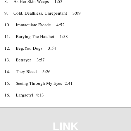
8.
As Her Skin Weeps
1:53
9.
Cold, Deathless, Unrepentant
3:09
10.
Immaculate Facade
4:52
11.
Burying The Hatchet
1:58
12.
Beg,You Dogs
3:54
13.
Betrayer
3:57
14.
They Bleed
5:26
15.
Seeing Through My Eyes 2:41
16.
Largactyl 4:13
LINK