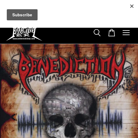
超商取貨付款滿$500免運費
免使用優惠代碼
22
10
52
59
天
小時
分鐘
秒