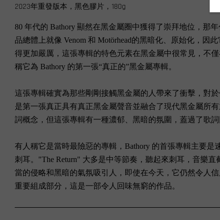
2023年重發版本，黑色膠片，180g
80 年代的 Bathory 顯然在黑金屬圈中獲得了崇拜地位，那
品總體上就像 Venom 和 Motörhead的黑暗化、原始化，因
得更加嚴厲，這張專輯的特色元素在黑金屬中很常見，不僅在聲音、概念
稱它為 Bathory 的第一張“真正的”黑金屬專輯。
這張專輯確實為那些剛剛接觸黑金屬的人帶來了衝擊，對於
是第一張真正具有真正黑金屬聲音並融合了現代黑金屬所有主題
詞概念，但這張專輯有一種濃郁、黑暗的氛圍，蓋過了歌詞
有人稱它是當時最險惡的專輯，Bathory 的首張專輯主要是速
刺耳。"The Return" 大多是中等節奏，聽起來刺耳，音
當的侵略和黑暗的氣氛吸引人，即使在今天，它仍然令人信服地邪惡
重要組成部分，這是一部令人回味無窮的作品。