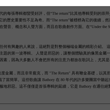
年代的每張專輯都蠻受好評，但“The return”比其他專輯受到的崇
此它的歷史重要性不足為奇。而“The return”被標榜為它的後續，然而，
和人聲方面，而且在歌曲創作方面。在“Under the Sign of
任何有興趣的人來說，這絕對是對整個極端金屬的精彩介紹。 
的第一波專輯。 人聲是邪惡的，讓整個體驗真的像黑金屬一樣令人
因素，因為大多數人不會把所有的注意力都放在歌詞上，尤其是
度金屬，而且非常龐克，而 "The Return" 具有鞭金基礎，以其
樂直截了當簡單。這些歌曲讓 Bathory 在 80 年代的許多樂
。這不僅僅是首張專輯的延續，它是 Bathory 在通往絕對極端邪