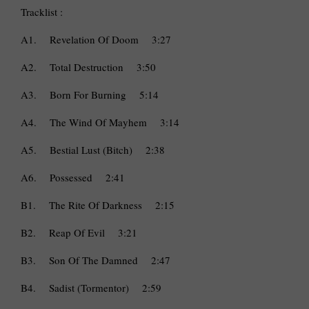
Tracklist :
A1.
Revelation Of Doom
3:27
A2.
Total Destruction
3:50
A3.
Born For Burning
5:14
A4.
The Wind Of Mayhem
3:14
A5.
Bestial Lust (Bitch)
2:38
A6.
Possessed
2:41
B1.
The Rite Of Darkness
2:15
B2.
Reap Of Evil
3:21
B3.
Son Of The Damned
2:47
B4.
Sadist (Tormentor)
2:59