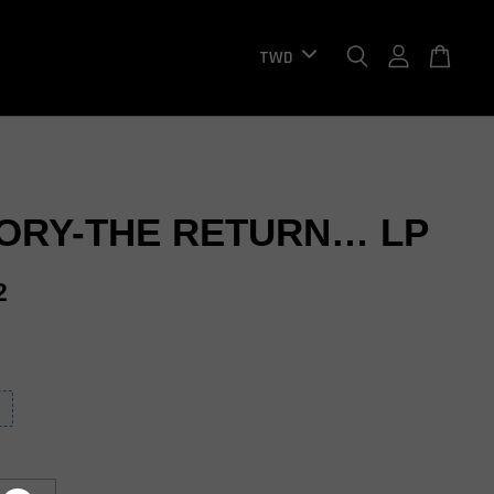
ORY-THE RETURN… LP
2