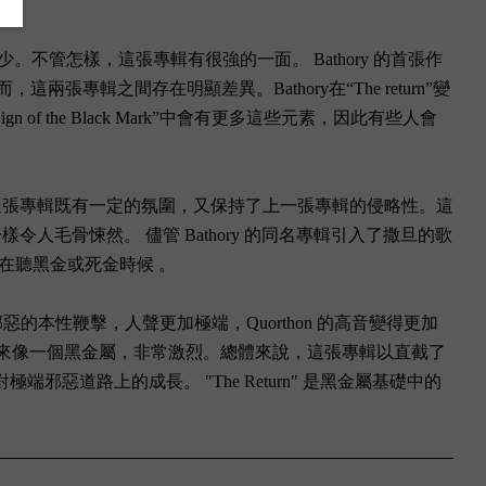
拜少。不管怎樣，這張專輯有很強的一面。 Bathory 的首張作
這兩張專輯之間存在明顯差異。Bathory在“The return”變
 the Black Mark”中會有更多這些元素，因此有些人會
這張專輯既有一定的氛圍，又保持了上一張專輯的侵略性。這
毛骨悚然。 儘管 Bathory 的同名專輯引入了撒旦的歌
在聽黑金或死金時候 。
邪惡的本性鞭擊，人聲更加極端，Quorthon 的高音變得更加
團當中聽起來像一個黑金屬，非常激烈。總體來說，這張專輯以直截了
惡道路上的成長。 "The Return" 是黑金屬基礎中的