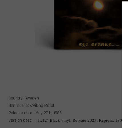
Country :Sweden
Genre : Black/Viking Metal
Release date : May 27th, 1985
1x12" Black vinyl, Reissue 2023, Repress, 180 g
Version desc . :