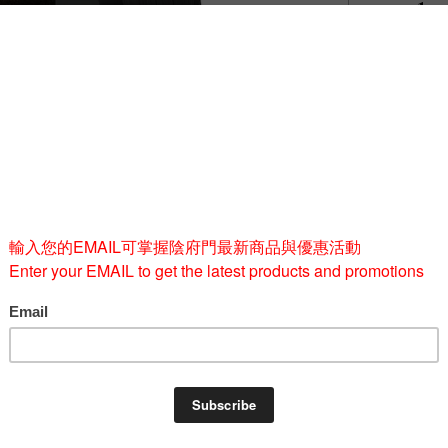
-
BUY 
ram