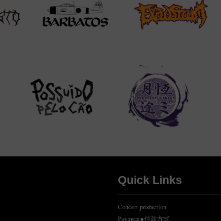
Quick Links
Concert production
Payment●付款方式