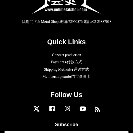
陰府門 Pub Metal Shop 統編:72960576 電話:02-23887018
Quick Links
Concert production
Payment●付款方式
Shipping Methods●運送方式
Membership card●門市會員卡
Follow Us
Twitter
Facebook
Instagram
YouTube
RSS
Subscribe