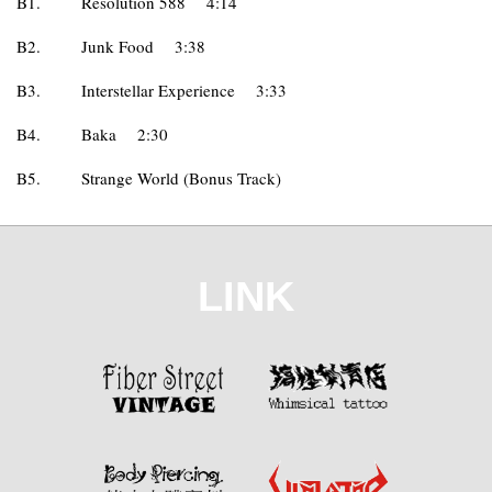
B1.
Resolution 588
4:14
B2.
Junk Food
3:38
B3.
Interstellar Experience
3:33
B4.
Baka
2:30
B5.
Strange World (Bonus Track)
LINK