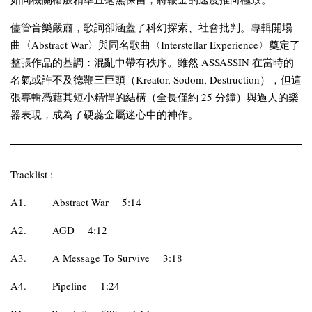
儘管音樂嚴肅，歌詞卻涵蓋了科幻探索、社會批判。專輯開場
曲〈Abstract War〉與同名歌曲〈Interstellar Experience〉奠定了
整張作品的基調：混亂中帶有秩序。雖然 ASSASSIN 在當時的
名氣或許不及德鞭三巨頭（Kreator, Sodom, Destruction），但這
張專輯憑藉其短小精悍的結構（全長僅約 25 分鐘）與過人的樂
器表現，成為了硬蕊金屬迷心中的神作。
Tracklist :
A1.
Abstract War
5:14
A2.
AGD
4:12
A3.
A Message To Survive
3:18
A4.
Pipeline
1:24