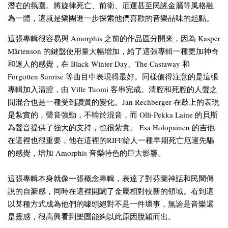
潛在的氛圍。將旋律死亡、前衛、厄運甚至民謠金屬等風格融
為一體，這就是樂團進一步探索他們喜歡的音樂品味的起點。
這張專輯很容易與 Amorphis 之前的作品區分開來，因為 Kasper
Mårtenson 的鍵盤使用量大幅增加，給了這張專輯一種更加神奇
和迷人的感覺，在 Black Winter Day、The Castaway 和
Forgotten Sunrise 等曲目中表現得最好。同樣值得注意的是這張
專輯加入清腔，由 Ville Tuomi 客串完成。清腔和死腔的人聲之
間混合也是一種受到讚賞的變化。Jan Rechberger 在鼓上的表現
是紮實的，聲音強勁，不輸於混音，而 Olli-Pekka Laine 的貝斯
為聲音提供了強大的支持，也很紮實。 Esa Holopainen 的吉他
在這裡也很重要，他在這裡的RIFF給人一種早期死亡厄運先驅
的感覺，增加 Amorphis 音樂特色的巨大影響。
這張專輯本身就像一張概念專輯，表達了對芬蘭神話和民間傳
說的自豪感，同時在這裡開闢了金屬相對較新的領域。看到這
以某種方式成為他們的噱頭絕對不是一件壞事，無論是音樂還
是靈感，很高興看到樂團能夠以此原因脫穎而出。