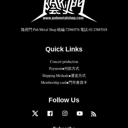
陰府門 Pub Metal Shop 統編:72960576 電話:02-23887018
Quick Links
Concert production
Payment●付款方式
Shipping Methods●運送方式
Membership card●門市會員卡
Follow Us
Twitter
Facebook
Instagram
YouTube
RSS