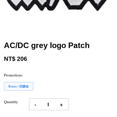
AC/DC grey logo Patch
NT$ 206
Promotions
Bonus / 回饋金
Quantity
-
+