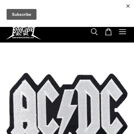
超商取貨付款滿$500免運費
免使用優惠代碼
22
11
8
55
天
小時
分鐘
秒