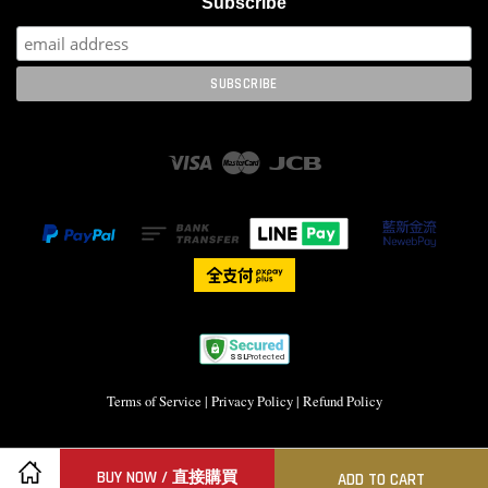
Subscribe
Visa
Master
JCB
Terms of Service
|
Privacy Policy
|
Refund Policy
BUY NOW / 直接購買
ADD TO CART