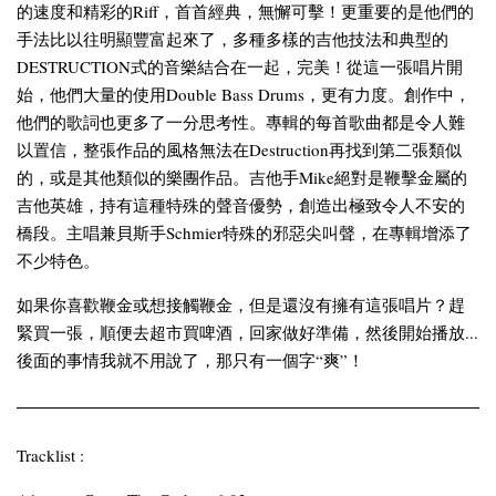
的速度和精彩的Riff，首首經典，無懈可擊！更重要的是他們的
手法比以往明顯豐富起來了，多種多樣的吉他技法和典型的
DESTRUCTION式的音樂結合在一起，完美！從這一張唱片開
始，他們大量的使用Double Bass Drums，更有力度。創作中，
他們的歌詞也更多了一分思考性。專輯的每首歌曲都是令人難
以置信，整張作品的風格無法在Destruction再找到第二張類似
的，或是其他類似的樂團作品。吉他手Mike絕對是鞭擊金屬的
吉他英雄，持有這種特殊的聲音優勢，創造出極致令人不安的
橋段。主唱兼貝斯手Schmier特殊的邪惡尖叫聲，在專輯增添了
不少特色。
如果你喜歡鞭金或想接觸鞭金，但是還沒有擁有這張唱片？趕
緊買一張，順便去超市買啤酒，回家做好準備，然後開始播放...
後面的事情我就不用說了，那只有一個字“爽”！
Tracklist :