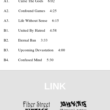
A1.
Curse The Gods
6:02
A2.
Confound Games
4:25
A3.
Life Without Sense
6:15
B1.
United By Hatred
4:58
B2.
Eternal Ban
3:33
B3.
Upcoming Devastation
4:00
B4.
Confused Mind
5:30
LINK