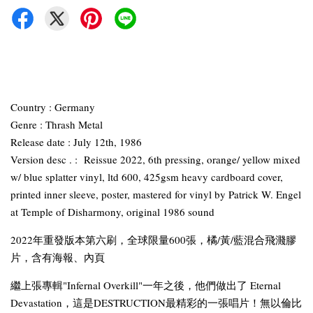
Country : Germany
Genre : Thrash Metal
Release date : July 12th, 1986
Version desc . : Reissue 2022, 6th pressing, orange/ yellow mixed
w/ blue splatter vinyl, ltd 600, 425gsm heavy cardboard cover,
printed inner sleeve, poster, mastered for vinyl by Patrick W. Engel
at Temple of Disharmony, original 1986 sound
2022年重發版本第六刷，全球限量600張，橘/黃/藍混合飛濺膠
片，含有海報、內頁
繼上張專輯"Infernal Overkill"一年之後，他們做出了 Eternal
Devastation，這是DESTRUCTION最精彩的一張唱片！無以倫比