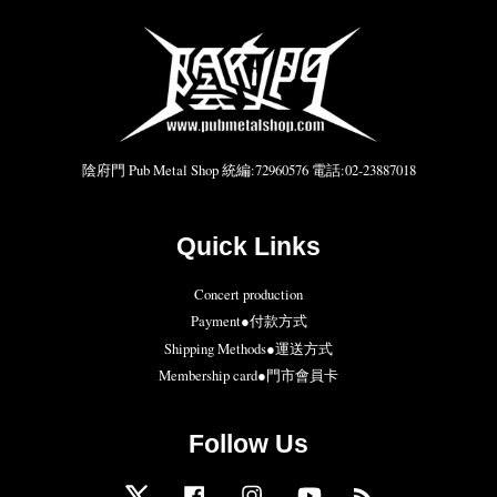
陰府門 Pub Metal Shop 統編:72960576 電話:02-23887018
Quick Links
Concert production
Payment●付款方式
Shipping Methods●運送方式
Membership card●門市會員卡
Follow Us
Twitter
Facebook
Instagram
YouTube
RSS