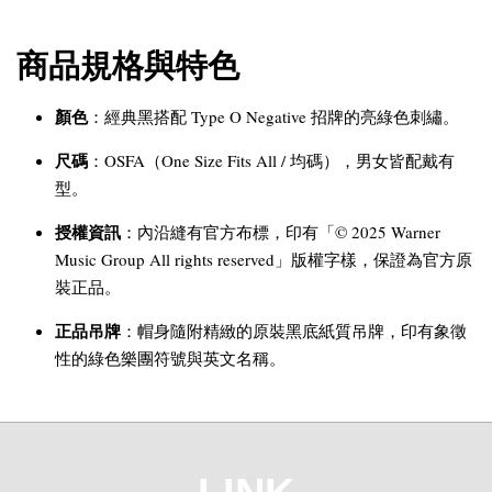
商品規格與特色
顏色
：經典黑搭配 Type O Negative 招牌的亮綠色刺繡。
尺碼
：OSFA（One Size Fits All / 均碼），男女皆配戴有
型。
授權資訊
：內沿縫有官方布標，印有「© 2025 Warner
Music Group All rights reserved」版權字樣，保證為官方原
裝正品。
正品吊牌
：帽身隨附精緻的原裝黑底紙質吊牌，印有象徵
性的綠色樂團符號與英文名稱。