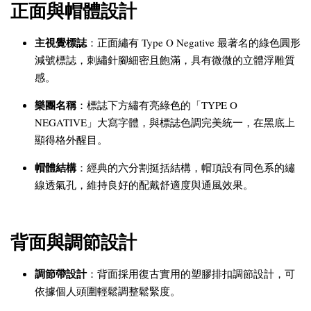
正面與帽體設計
主視覺標誌
：正面繡有 Type O Negative 最著名的綠色圓形
減號標誌，刺繡針腳細密且飽滿，具有微微的立體浮雕質
感。
樂團名稱
：標誌下方繡有亮綠色的「TYPE O
NEGATIVE」大寫字體，與標誌色調完美統一，在黑底上
顯得格外醒目。
帽體結構
：經典的六分割挺括結構，帽頂設有同色系的繡
線透氣孔，維持良好的配戴舒適度與通風效果。
背面與調節設計
調節帶設計
：背面採用復古實用的塑膠排扣調節設計，可
依據個人頭圍輕鬆調整鬆緊度。