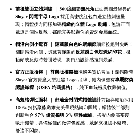
前後雙面立體刺繡 ｜ 360度細節無死角
正面樂團最經典的
Slayer 閃電字母 Logo
採用高密度紅包白邊立體刺繡呈
精緻的立體 Logo 刺繡
現；帽體後方同樣加碼
，無論正面
戴還是個性反戴，都能完美彰顯你的資深金屬血統。
帽沿內側小驚喜 ｜ 隱藏版白色蛛網細節
細節控絕對尖叫！
反差感白色蜘蛛網印花
翻開帽沿內側，隱藏著滿版的
，微
抬頭或反戴時若隱若現，將街頭設計感拉到最滿。
官方正版授權 ｜ 尊榮版權織標
拒絕劣質仿冒品！隨帽附帶
專屬防偽
Slayer 官方原廠大型紅黑 Logo 吊牌，帽內側縫有
認證織標（OSFA 均碼規格）
，純正血統極具收藏價值。
高規格彈性面料 ｜ 舒適全封閉式帽體設計
前額與帽沿採用
100% 挺括聚酯纖維完美呈現熱轉印圖騰，帽體後半部則
97% 優質棉與 3% 彈性纖維
創新融合
。搭配內側高密度
吸汗織帶，具備極佳的微彈包覆感，戴起來挺拔不鬆垮、
舒適不悶熱。