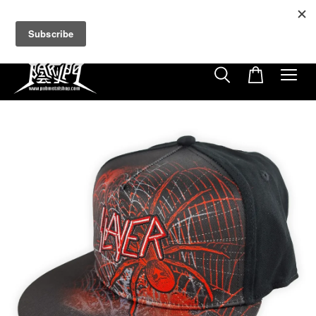
超商取貨付款滿$500免運費
免使用優惠代碼
22
11
11
15
天
小時
分鐘
秒