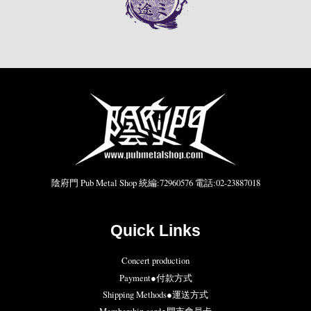
陰府門 Pub Metal Shop 統編:72960576 電話:02-23887018
Quick Links
Concert production
Payment●付款方式
Shipping Methods●運送方式