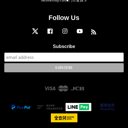
Membership card●門市會員卡
Follow Us
Twitter
Facebook
Instagram
YouTube
RSS
Subscribe
Visa
Master
JCB