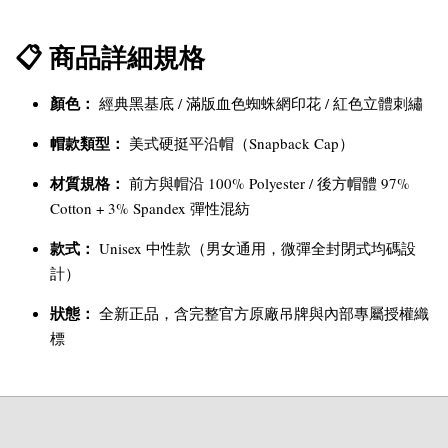
📋 商品詳細規格
顏色：
經典黑基底 / 滿版血色蜘蛛網印花 / 紅色立體刺繡
帽款類型：
美式硬挺平沿帽（Snapback Cap）
材質規格：
前方與帽沿 100% Polyester / 後方帽體 97%
Cotton + 3% Spandex 彈性混紡
款式：
Unisex 中性款（男女通用，微彈全封閉式均碼設
計）
狀態：
全新正品，含完整官方原廠吊牌與內部專屬授權織
標