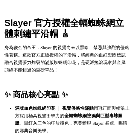
Slayer 官方授權全幅蜘蛛網立
體刺繡平沿帽 🎸
身為鞭金的帝王，Slayer 的視覺向來以黑暗、禁忌與強烈的侵略
性著稱。這款官方正版授權的平沿帽，將經典的血紅樂團標誌
融合視覺張力炸裂的滿版蜘蛛網印花，是硬派搖滾玩家與金屬
頭絕不能錯過的重磅單品！
✨ 商品核心亮點 ✨
滿版血色蜘蛛網印花 ｜ 視覺侵略性滿點
帽冠正面與帽沿上
全幅蜘蛛網塗鴉與巨型毒蛛圖
方採用極具視覺衝擊力的
騰
。黑紅灰三色的狂放撞色，完美體現 Slayer 暴虐、晦暗
的邪典音樂美學。