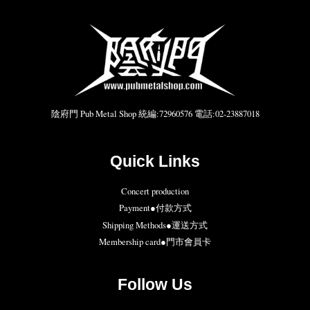
陰府門 Pub Metal Shop 統編:72960576 電話:02-23887018
Quick Links
Concert production
Payment●付款方式
Shipping Methods●運送方式
Membership card●門市會員卡
Follow Us