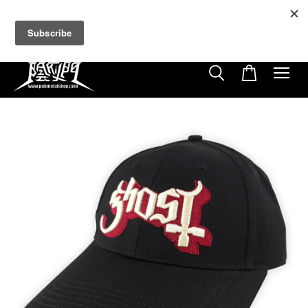
超商取貨付款滿$500免運費
免使用優惠代碼
21
16
15
7
天
小時
分鐘
秒