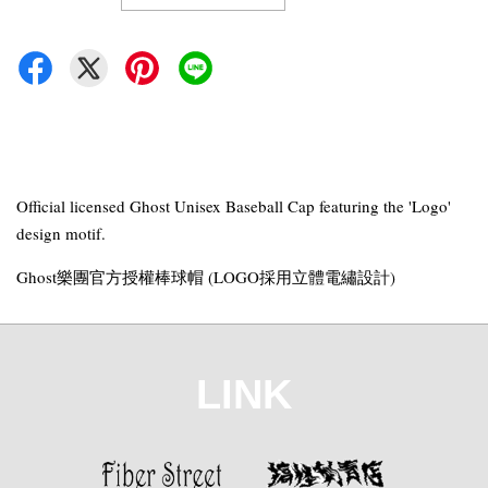
Official licensed Ghost Unisex Baseball Cap featuring the 'Logo'
design motif.
Ghost樂團官方授權棒球帽 (LOGO採用立體電繡設計)
LINK