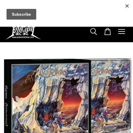
超商取貨付款滿$500免運費
免使用優惠代碼
21
13
48
29
天
小時
分鐘
秒