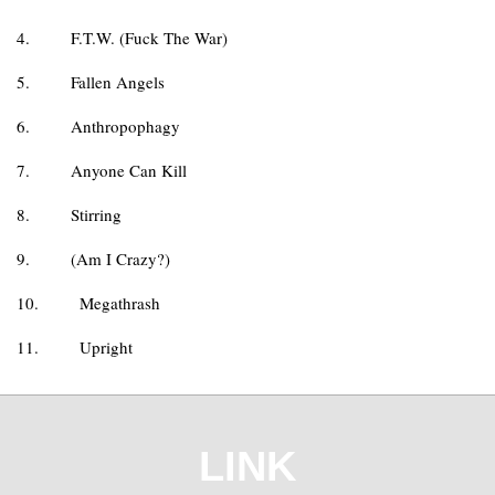
4.
F.T.W. (Fuck The War)
5.
Fallen Angels
6.
Anthropophagy
7.
Anyone Can Kill
8.
Stirring
9.
(Am I Crazy?)
10.
Megathrash
11.
Upright
LINK