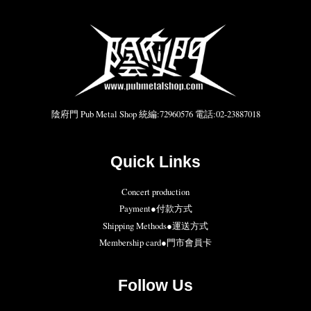
陰府門 Pub Metal Shop 統編:72960576 電話:02-23887018
Quick Links
Concert production
Payment●付款方式
Shipping Methods●運送方式
Membership card●門市會員卡
Follow Us