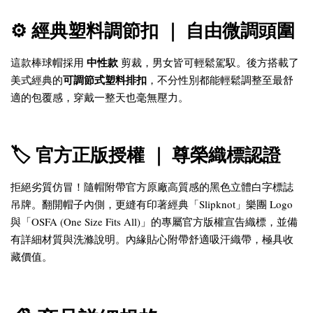
⚙️ 經典塑料調節扣 ｜ 自由微調頭圍
中性款
這款棒球帽採用
剪裁，男女皆可輕鬆駕馭。後方搭載了
可調節式塑料排扣
美式經典的
，不分性別都能輕鬆調整至最舒
適的包覆感，穿戴一整天也毫無壓力。
🏷️ 官方正版授權 ｜ 尊榮織標認證
拒絕劣質仿冒！隨帽附帶官方原廠高質感的黑色立體白字標誌
吊牌。翻開帽子內側，更縫有印著經典「Slipknot」樂團 Logo
與「OSFA (One Size Fits All)」的專屬官方版權宣告織標，並備
有詳細材質與洗滌說明。內緣貼心附帶舒適吸汗織帶，極具收
藏價值。