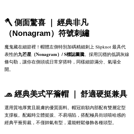
🪓 側面驚喜 ｜ 經典非凡
（Nonagram）符號刺繡
魔鬼藏在細節裡！帽體左側特別加碼精細刺上 Slipknot 最具代
九芒星（Nonagram）/ S標誌圖騰
表性的
。採用沉穩的低調灰線
條勾勒，讓你在側頭或日常穿搭時，同樣細節滿分、氣場全
開。
🧢 經典美式平簷帽 ｜ 舒適硬挺兼具
選用質地厚實且親膚的優質面料。帽冠前額內部配有雙層定型
支撐板。配戴時立體挺拔、不易塌陷，搭配極具街頭嘻哈感的
經典平簷剪裁，不僅帥氣有型，還能輕鬆修飾各種頭型。