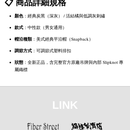
📋 商品詳細規格
顏色
：經典炭黑（深灰） / 活結橘與低調灰刺繡
款式
：中性款（男女通用）
帽沿種類
：美式經典平沿帽（Snapback）
調節方式
：可調節式塑料排扣
狀態
：全新正品，含完整官方原廠吊牌與內部 Slipknot 專
屬織標
LINK