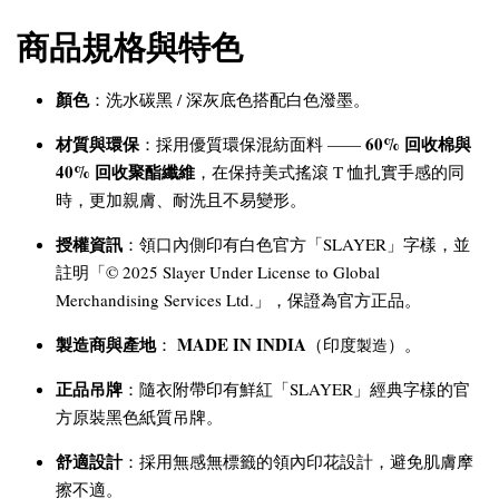
商品規格與特色
顏色
：洗水碳黑 / 深灰底色搭配白色潑墨。
材質與環保
60% 回收棉與
：採用優質環保混紡面料 ——
40% 回收聚酯纖維
，在保持美式搖滾 T 恤扎實手感的同
時，更加親膚、耐洗且不易變形。
授權資訊
：領口內側印有白色官方「SLAYER」字樣，並
註明「© 2025 Slayer Under License to Global
Merchandising Services Ltd.」，保證為官方正品。
製造商與產地
MADE IN INDIA
：
（印度
）。
製造
正品吊牌
：隨衣附帶印有鮮紅「SLAYER」經典字樣的官
方原裝黑色紙質吊牌。
舒適設計
：採用無感無標籤的領內印花設計，避免肌膚摩
擦不適。