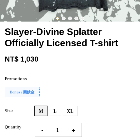
Slayer-Divine Splatter
Officially Licensed T-shirt
NT$ 1,030
Promotions
Bonus / 回饋金
Size
M
L
XL
Quantity
-
+