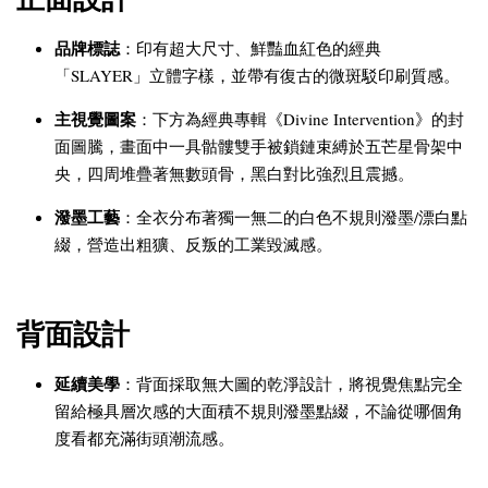
品牌標誌
：印有超大尺寸、鮮豔血紅色的經典
「SLAYER」立體字樣，並帶有復古的微斑駁印刷質感。
主視覺圖案
：下方為經典專輯《Divine Intervention》的封
面圖騰，畫面中一具骷髏雙手被鎖鏈束縛於五芒星骨架中
央，四周堆疊著無數頭骨，黑白對比強烈且震撼。
潑墨工藝
：全衣分布著獨一無二的白色不規則潑墨/漂白點
綴，營造出粗獷、反叛的工業毀滅感。
背面設計
延續美學
：背面採取無大圖的乾淨設計，將視覺焦點完全
留給極具層次感的大面積不規則潑墨點綴，不論從哪個角
度看都充滿街頭潮流感。