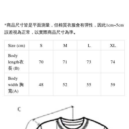
*商品尺寸皆是平面測量，但棉質衣服會有彈性，因此1cm~5cm
。
誤差視為正常，以實際商品尺寸為準
Size (cm)
S
M
L
XL
Body
length衣
70
71
73
74
長 (B)
Body
width 胸
48
52
55
59
寬(A)