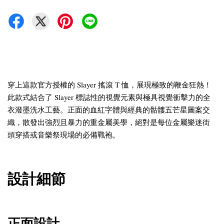
穿上這款官方授權的 Slayer 搖滾 T 恤，展現極致的鞭金狂熱！
此款式結合了 Slayer 標誌性的視覺元素與極具視覺衝擊力的全
衣潑墨洗水工藝。正面的血紅字體與經典的骷髏五芒星圖案交
織，散發出強烈且暴力的重金屬美學，絕對是每位金屬樂迷街
頭穿搭或音樂祭現場的必備戰袍。
設計細節
正面設計