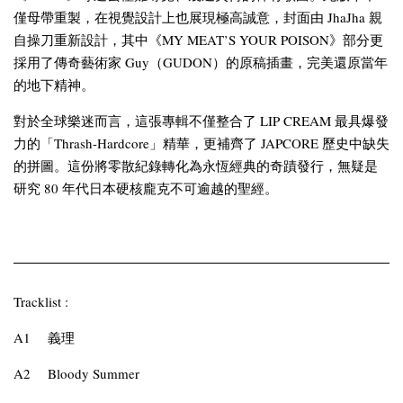
僅母帶重製，在視覺設計上也展現極高誠意，封面由 JhaJha 親
自操刀重新設計，其中《MY MEAT’S YOUR POISON》部分更
採用了傳奇藝術家 Guy（GUDON）的原稿插畫，完美還原當年
的地下精神。
對於全球樂迷而言，這張專輯不僅整合了 LIP CREAM 最具爆發
力的「Thrash-Hardcore」精華，更補齊了 JAPCORE 歷史中缺失
的拼圖。這份將零散紀錄轉化為永恆經典的奇蹟發行，無疑是
研究 80 年代日本硬核龐克不可逾越的聖經。
Tracklist :
A1
義理
A2
Bloody Summer