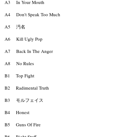
A3
In Your Mouth
A4
Don't Speak Too Much
A5
汚名
A6
Kill Ugly Pop
A7
Back In The Anger
A8
No Rules
B1
Top Fight
B2
Radimental Truth
B3
モルフェイス
B4
Honest
B5
Guns Of Fire
B6
Right Stuff