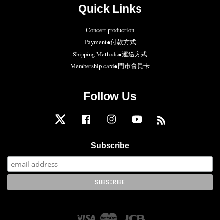
Quick Links
Concert production
Payment●付款方式
Shipping Methods●運送方式
Membership card●門市會員卡
Follow Us
Twitter
Facebook
Instagram
YouTube
RSS
Subscribe
Visa
Master
JCB