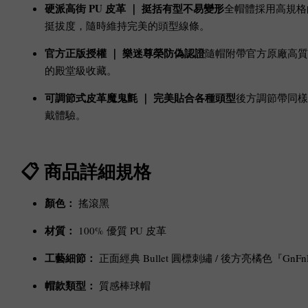
硬派高街 PU 皮革 ｜ 挺括有型不易變形
全帽體採用高規
挺拔度，隨時維持完美的頭型線條。
官方正版授權 ｜ 樂迷尊榮防偽認證
隨帽附帶官方原廠高
的殿堂級收藏。
可調節式皮革魔鬼氈 ｜ 完美貼合各種頭型
後方調節帶同樣
戴體驗。
📋 商品詳細規格
顏色：
搖滾黑
材質：
100% 優質 PU 皮革
工藝細節：
正面經典 Bullet 圓標刺繡 / 後方亮橘色『Gn
帽款類型：
質感棒球帽