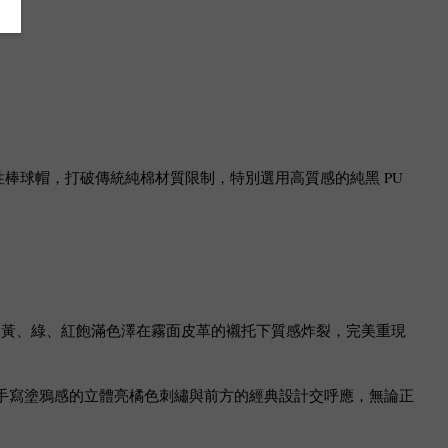
中性棒球帽，打破傳統純棉材質限制，特別選用高質感的純黑 PU
的黃、綠、紅飽滿色澤在霧面皮革的襯托下質感炸裂，完美重現
手寫塗鴉感的立體亮橘色刺繡與前方的經典設計交呼應，無論正