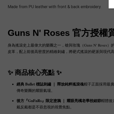
Made from PU leather with front & back embroidery.
Guns N' Roses 官方授
身為搖滾史上最偉大的樂團之一，槍與玫瑰（Guns N' Ro
皮革，配上前後高密度的精緻刺繡，將硬式搖滾的硬派與現代
✨ 商品核心亮點 ✨
經典 Bullet 標誌刺繡 ｜ 釋放純粹搖滾魂
帽子正面採用最
傳奇樂團的耀眼氣場。
後方『GnFnRs』限定塗鴉 ｜ 耀眼亮橘老學校細節
帽體後
戴反戴都是不容忽視的視覺焦點。