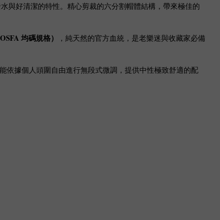
水與好清潔的特性。精心剪裁的六分割帽體結構，帶來極佳的
標（OSFA 均碼規格）
，純天然的官方血統，是老樂迷與收藏家必備
更能依據個人頭圍自由進行無段式微調，提供中性極致舒適的配