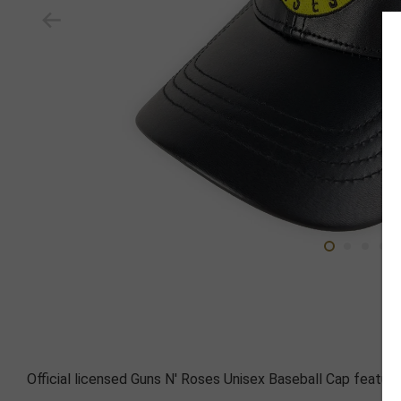
Official licensed Guns N' Roses Unisex Baseball Cap featuri