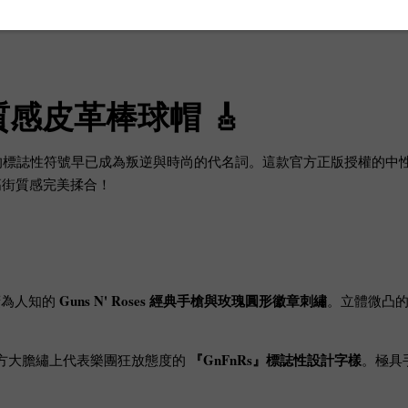
權質感皮革棒球帽 🎸
ses）的標誌性符號早已成為叛逆與時尚的代名詞。這款官方正版授權的
高街質感完美揉合！
Guns N' Roses 經典手槍與玫瑰圓形徽章刺繡
廣為人知的
。立體微凸
『GnFnRs』標誌性設計字樣
方大膽繡上代表樂團狂放態度的
。極具