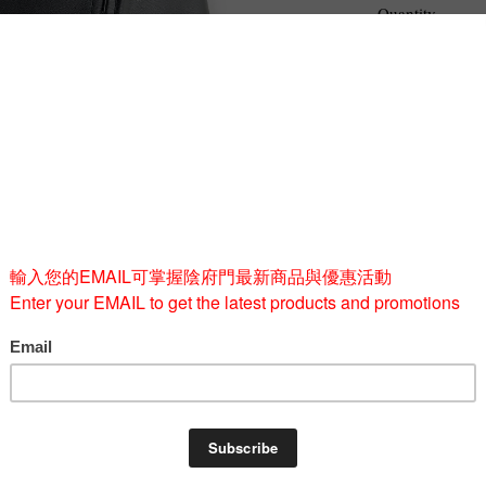
Quantity
-
BUY 
ng the 'GnFnRs' design motif.