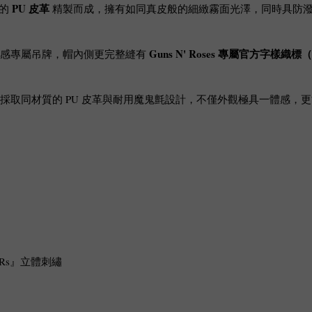
PU 皮革
格的
精製而成，擁有如同真皮般的細緻霧面光澤，同時具防潑
Guns N' Roses 專屬官方字樣織
質感專屬吊牌，帽內側更完整縫有
採取同材質的 PU 皮革與耐用魔鬼氈設計，不僅外觀極具一體感，
FnRs』立體刺繡