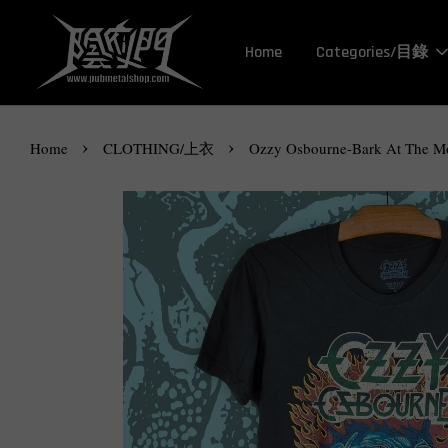
Home
Categories/目錄
›
›
Home
CLOTHING/上衣
Ozzy Osbourne-Bark At The Moon