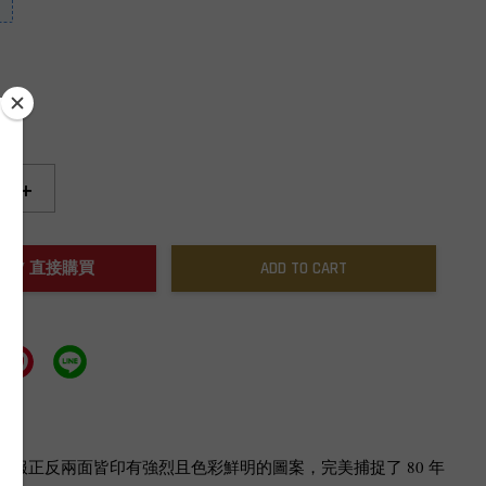
+
NOW / 直接購買
ADD TO CART
服正反兩面皆印有強烈且色彩鮮明的圖案，完美捕捉了 80 年