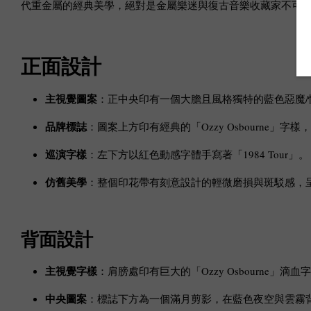
代重金屬的經典美學，絕對是金屬樂迷與復古音樂收藏家不可
正面設計
主視覺圖案
：正中央印有一個大膽且風格獨特的藍色惡魔
品牌標誌
：圖案上方印有經典的「Ozzy Osbourne」
巡演字樣
：左下方以紅色動感字體手寫著「1984 Tour」。
仿舊美學
：整個印花帶有刻意設計的輕微磨損與斑駁感，呈
背面設計
主視覺字樣
：肩膀處印有巨大的「Ozzy Osbourne
中央圖案
：標誌下方為一個滿月剪影，在藍色夜空與雲霧