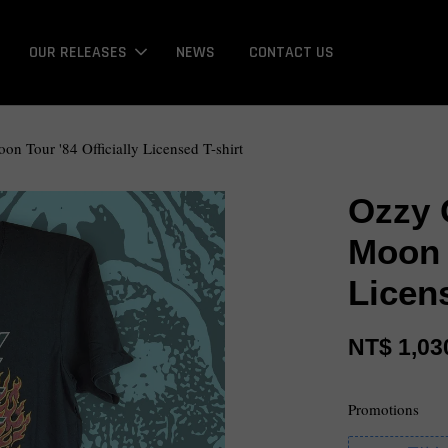
OUR RELEASES
NEWS
CONTACT US
 Tour '84 Officially Licensed T-shirt
Ozzy 
Moon T
Licen
NT$ 1,03
Promotions