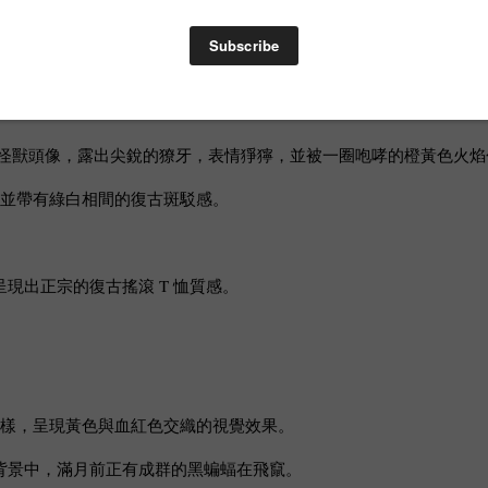
錯過的單品。
/怪獸頭像，露出尖銳的獠牙，表情猙獰，並被一圈咆哮的橙黃色火焰
字樣，並帶有綠白相間的復古斑駁感。
現出正宗的復古搖滾 T 恤質感。
」滴血字樣，呈現黃色與血紅色交織的視覺效果。
背景中，滿月前正有成群的黑蝙蝠在飛竄。