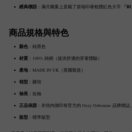
經典標語
「RU
：滿月圖案上直截了當地印著粗體紅色大字
商品規格與特色
顏色
：純黑色
材質
：100% 純棉（提供舒適的穿著體驗）
產地
：MADE IN UK（英國製造）
領型
：圓領
袖長
：短袖
正品保證
：衣領內側印有官方的 Ozzy Osbourne 
版型
：標準版型