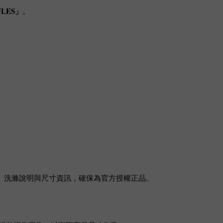
LES」
。
品牌標誌、洗滌說明與尺寸資訊，確保為官方授權正品。