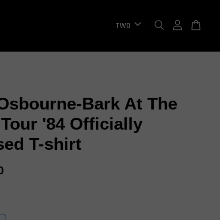
Osbourne-Bark At The
our '84 Officially
sed T-shirt
0