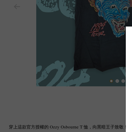
穿上這款官方授權的 Ozzy Osbourne T 恤，向黑暗王子致敬！