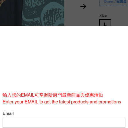
Bonus / 回饋金
Size
L
Quantity
-
BUY 
此款式為紀念 1984 年標誌性的
Bark at the Moon
巡迴演唱會所設計。衣