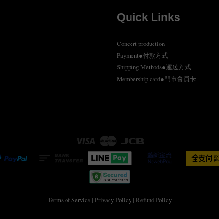
Quick Links
Concert production
Payment●付款方式
Shipping Methods●運送方式
Membership card●門市會員卡
Visa
Master
JCB
Terms of Service
|
Privacy Policy
|
Refund Policy