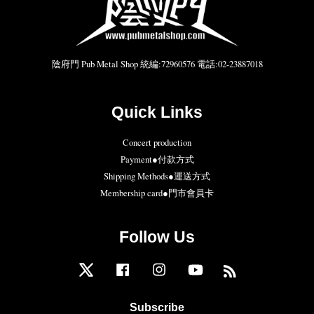
陰府門 Pub Metal Shop 統編:72960576 電話:02-23887018
Quick Links
Concert production
Payment●付款方式
Shipping Methods●運送方式
Membership card●門市會員卡
Follow Us
Twitter
Facebook
Instagram
YouTube
RSS
Subscribe