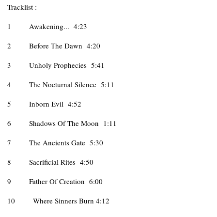
Tracklist :
1
Awakening... 4:23
2
Before The Dawn 4:20
3
Unholy Prophecies 5:41
4
The Nocturnal Silence 5:11
5
Inborn Evil 4:52
6
Shadows Of The Moon 1:11
7
The Ancients Gate 5:30
8
Sacrificial Rites 4:50
9
Father Of Creation 6:00
10
Where Sinners Burn 4:12