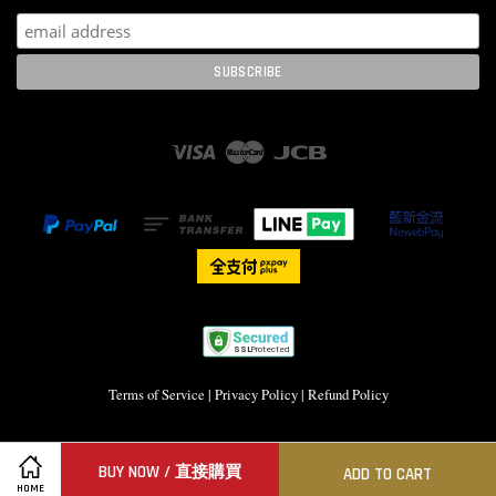
Visa
Master
JCB
Terms of Service
|
Privacy Policy
|
Refund Policy
BUY NOW / 直接購買
ADD TO CART
HOME