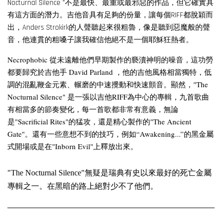
Nocturnal Silence "不是最快、最重或最邪惡的作品，但它確實具
有這方面的潛力。吉他音具有足夠的份量，讓每個RIFF都脫穎而
出，Anders Strokirk的人聲聽起來很粗魯，像是聽到惡魔般的聲
音，他連貫的粗嗓子讓我確信他絕不是一個耶穌狂熱者。
Necrophobic 從未遠離他們早期製作的褻瀆神明的噪音，這功勞
都要歸究於吉他手 David Parland ，他的吉他風格相當獨特，低
調的混亂鞭金元素、輾磨的中速攪動和快速顫音。顯然，"The
Nocturnal Silence" 是一張以吉他RIFF為中心的專輯，九首歌曲
有相當多的節奏變化，每一首歌都非常有意義，無論
是"Sacrificial Rites"的猛攻，還是精心製作的"The Ancient
Gate"。還有一些意想不到的技巧，例如“Awakening...”的黑金屬
式開場或是在"Inborn Evil"上釋放出來。
"The Nocturnal Silence"無疑是瑞典有史以來最好的死亡金屬
專輯之一。在黑暗的路上絕對少不了他們。