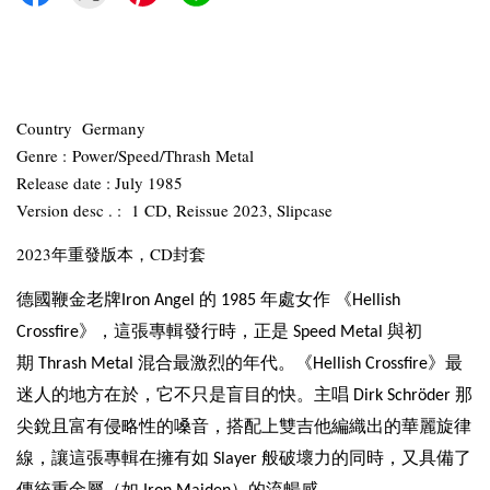
Country Germany
Genre : Power/Speed/Thrash Metal
Release date : July 1985
Version desc . : 1 CD, Reissue 2023, Slipcase
2023年重發版本，CD封套
德國鞭金老牌
的
年處女作
《
Iron Angel
1985
Hellish
》，這張專輯發行時，正是
與初
Crossfire
Speed Metal
期
混合最激烈的年代。《
》最
Thrash Metal
Hellish Crossfire
迷人的地方在於，它不只是盲目的快。主唱
那
Dirk Schröder
尖銳且富有侵略性的嗓音，搭配上雙吉他編織出的華麗旋律
線，讓這張專輯在擁有如
般破壞力的同時，又具備了
Slayer
傳統重金屬（如
）的流暢感。