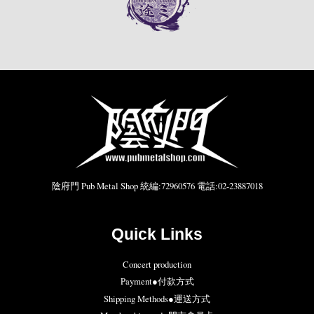
陰府門 Pub Metal Shop 統編:72960576 電話:02-23887018
Quick Links
Concert production
Payment●付款方式
Shipping Methods●運送方式