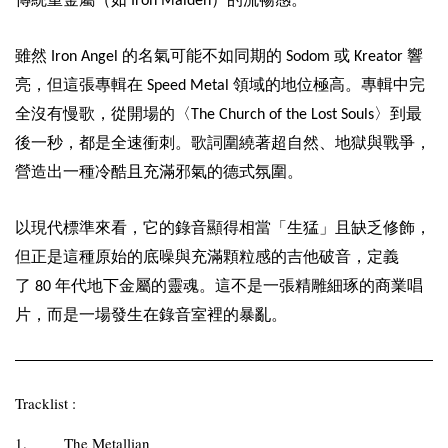
Iron Maiden
雖然
的名氣可能不如同期的
或
響
Iron Angel
Sodom
Kreator
亮，但這張專輯在
領域的地位極高。專輯中完
Speed Metal
全沒有慢歌，從開場的〈
〉到最
The Church of the Lost Souls
後一秒，都是全速衝刺。歌詞圍繞著超自然、地獄與戰爭，
營造出一種冷酷且充滿邪氣的德式氛圍。
以現代標準來看，它的錄音顯得相當「生猛」且缺乏修飾，
但正是這種原始的底噪與充滿顆粒感的吉他破音，定義
了
年代地下金屬的靈魂。這不是一張精雕細琢的商業唱
80
片，而是一場發生在錄音室裡的暴亂。
Tracklist :
1.
The Metallian