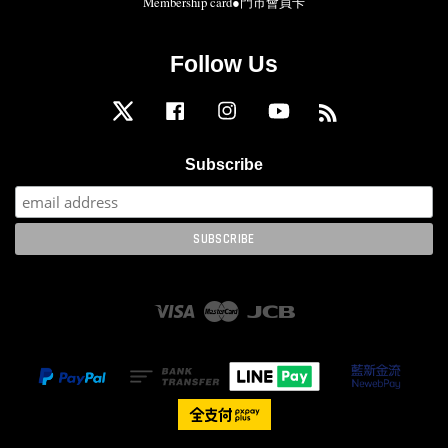
Membership card●門市會員卡
Follow Us
Twitter
Facebook
Instagram
YouTube
RSS
Subscribe
Visa
Master
JCB