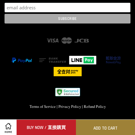
Visa
Master
JCB
Terms of Service
|
Privacy Policy
|
Refund Policy
BUY NOW / 直接購買
ADD TO CART
HOME