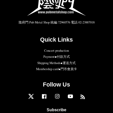
陰府門 Pub Metal Shop 統編:72960576 電話:02-23887018
Quick Links
Concert production
Payment●付款方式
Shipping Methods●運送方式
Membership card●門市會員卡
Follow Us
Twitter
Facebook
Instagram
YouTube
RSS
Subscribe