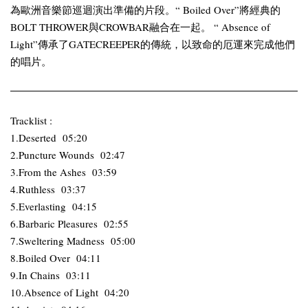
為歐洲音樂節巡迴演出準備的片段。“ Boiled Over”將經典的
BOLT THROWER與CROWBAR融合在一起。 “ Absence of
Light”傳承了GATECREEPER的傳統，以致命的厄運來完成他們
的唱片。
Tracklist :
1.Deserted 05:20
2.Puncture Wounds 02:47
3.From the Ashes 03:59
4.Ruthless 03:37
5.Everlasting 04:15
6.Barbaric Pleasures 02:55
7.Sweltering Madness 05:00
8.Boiled Over 04:11
9.In Chains 03:11
10.Absence of Light 04:20