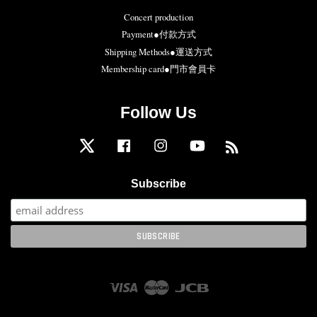
Concert production
Payment●付款方式
Shipping Methods●運送方式
Membership card●門市會員卡
Follow Us
Twitter
Facebook
Instagram
YouTube
RSS
Subscribe
Visa
Master
JCB