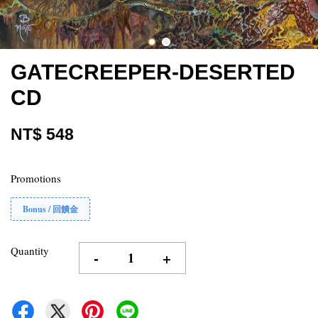
GATECREEPER-DESERTED
CD
NT$ 548
Promotions
Bonus / 回饋金
Quantity
-
+